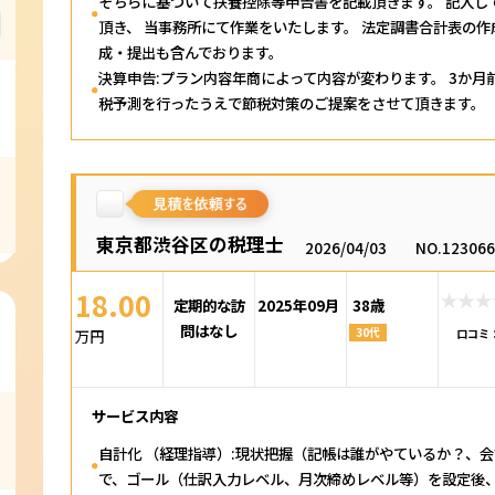
そちらに基づいて扶養控除等申告書を記載頂きます。 記入し
頂き、 当事務所にて作業をいたします。 法定調書合計表の
成・提出も含んでおります。
決算申告:プラン内容年商によって内容が変わります。 3か
税予測を行ったうえで節税対策のご提案をさせて頂きます。
東京都渋谷区の税理士
2026/04/03
NO.12306
18.00
定期的な訪
2025年09月
38歳
問はなし
30代
万円
口コミ
サービス内容
自計化 （経理指導）:現状把握（記帳は誰がやているか？、
で、ゴール（仕訳入力レベル、月次締めレベル等）を設定後