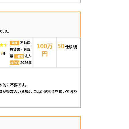
66881
不動産
業種
100万
50
仕訳/月
賃貸業・管理
円
7
：
件
業
法人
種別
2026年
設立日
本的に不要です。
員が複数人いる場合には別途料金を頂いており