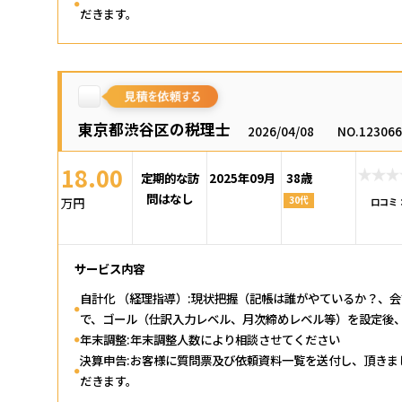
だきます。
東京都渋谷区の税理士
2026/04/08
NO.12306
18.00
定期的な訪
2025年09月
38歳
問はなし
30代
万円
口コミ
サービス内容
自計化 （経理指導）:現状把握（記帳は誰がやているか？、
で、ゴール（仕訳入力レベル、月次締めレベル等）を設定後
年末調整:年末調整人数により相談させてください
決算申告:お客様に質問票及び依頼資料一覧を送付し、頂き
だきます。