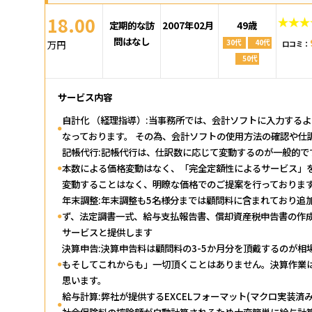
18.00
定期的な訪
2007年02月
49歳
問はなし
30代
40代
万円
口コミ：
50代
サービス内容
自計化 （経理指導）:当事務所では、会計ソフトに入力するよりも
なっております。 その為、会計ソフトの使用方法の確認や仕
記帳代行:記帳代行は、仕訳数に応じて変動するのが一般的
本数による価格変動はなく、「完全定額性によるサービス」を
変動することはなく、明瞭な価格でのご提案を行っておりま
年末調整:年末調整も5名様分までは顧問料に含まれており追
ず、法定調書一式、給与支払報告書、償却資産税申告書の作
サービスと提供します
決算申告:決算申告料は顧問料の3-5か月分を頂戴するのが
もそしてこれからも」一切頂くことはありません。決算作業
思います。
給与計算:弊社が提供するEXCELフォーマット(マクロ実装