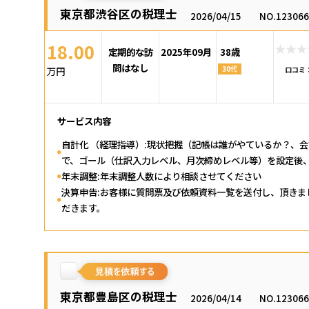
東京都渋谷区の税理士
2026/04/15
NO.12306
18.00
定期的な訪
2025年09月
38歳
問はなし
30代
万円
口コミ
サービス内容
自計化 （経理指導）:現状把握（記帳は誰がやているか？、
で、ゴール（仕訳入力レベル、月次締めレベル等）を設定後
年末調整:年末調整人数により相談させてください
決算申告:お客様に質問票及び依頼資料一覧を送付し、頂き
だきます。
東京都豊島区の税理士
2026/04/14
NO.12306