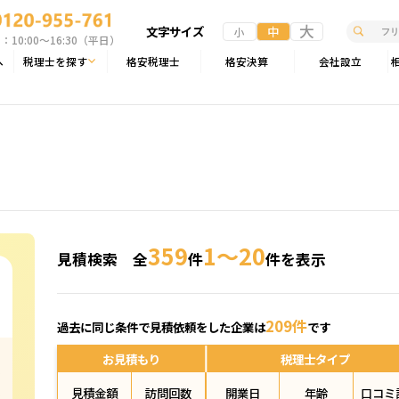
大
文字サイズ
中
小
10:00〜16:30（平日）
へ
税理士を探す
格安税理士
格安決算
会社設立
359
1～20
見積検索 全
件
件を表示
209件
過去に同じ条件で見積依頼をした企業は
です
お見積もり
税理士タイプ
見積金額
訪問回数
開業日
年齢
口コミ