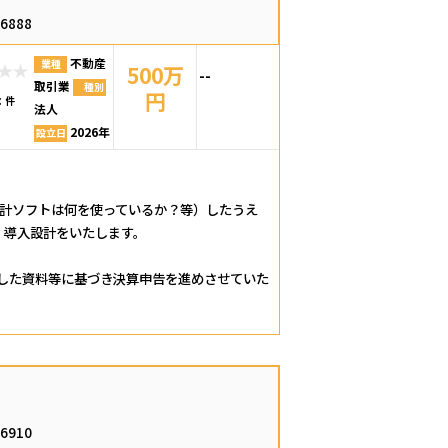
66888
不動産
業種
500万
--
取引業
種別
円
：
件
法人
2026年
設立日
会計ソフトは何を使っているか？等）したうえ
、導入設計をいたします。
ました資料等に基づき決算申告を進めさせていた
66910