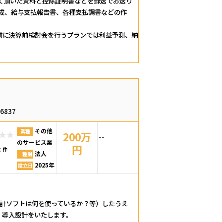
て頂いた資料と控除証明書などを郵送でお送り
作成、給与支払報告書、各種支払調書などの作
月前に決算前検討会を行うプランでは利益予測、納
66837
その他
業種
200万
--
のサービス業
円
：
件
法人
種別
2025年
設立日
会計ソフトは何を使っているか？等）したうえ
、導入設計をいたします。