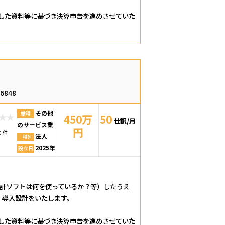
ました資料等に基づき決算申告を進めさせていた
66848
その他
業種
450万
50
仕訳/月
のサービス業
円
：
件
法人
種別
2025年
設立日
会計ソフトは何を使っているか？等）したうえ
、導入設計をいたします。
ました資料等に基づき決算申告を進めさせていた