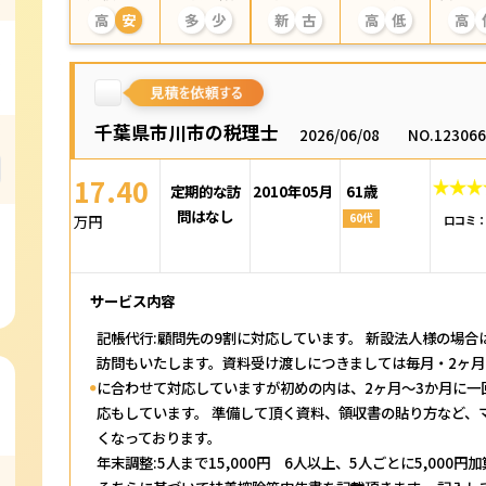
高
安
多
少
新
古
高
低
高
千葉県市川市の税理士
2026/06/08
NO.12306
17.40
定期的な訪
2010年05月
61歳
問はなし
60代
万円
口コミ
サービス内容
記帳代行:顧問先の9割に対応しています。 新設法人様の場
訪問もいたします。資料受け渡しにつきましては毎月・2ヶ月
に合わせて対応していますが初めの内は、2ヶ月～3か月に一
応もしています。 準備して頂く資料、領収書の貼り方など、
くなっております。
年末調整:5人まで15,000円 6人以上、5人ごとに5,000