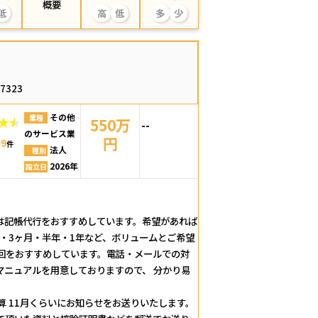
概要
低
高
低
多
少
67323
その他
業種
550万
--
のサービス業
円
9
：
件
法人
種別
2026年
設立日
合は記帳代行をおすすめしています。希望があれば
・3ヶ月・半年・1年など、ボリュームとご希望
回をおすすめしています。電話・メールでの対
マニュアルを用意しておりますので、 分かり易
円加算 11月くらいにお知らせをお送りいたします。