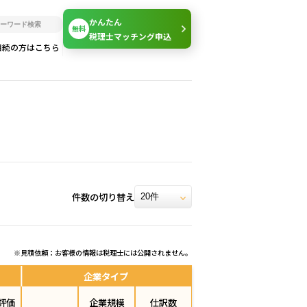
かんたん
無料
税理士マッチング申込
相続の方はこちら
件数の切り替え
※見積依頼：お客様の情報は税理士には公開されません。
企業タイプ
評価
企業規模
仕訳数