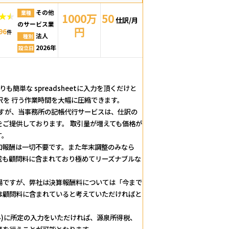
その他
業種
1000万
50
仕訳/月
のサービス業
円
96
件
法人
種別
2026年
設立日
簡単な spreadsheetに入力を頂くだけと
訳を 行う作業時間を大幅に圧縮できます。
ですが、当事務所の記帳代行サービスは、仕訳の
ご提供しております。 取引量が増えても価格が
す。
加報酬は一切不要です。また年末調整のみなら
成も顧問料に含まれており極めてリーズナブルな
相場ですが、弊社は決算報酬料については「今まで
は顧問料に含まれていると考えていただければと
済み)に所定の入力をいただければ、源泉所得税、