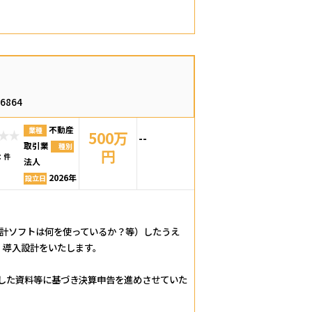
66864
不動産
業種
500万
--
取引業
種別
円
：
件
法人
2026年
設立日
会計ソフトは何を使っているか？等）したうえ
、導入設計をいたします。
ました資料等に基づき決算申告を進めさせていた