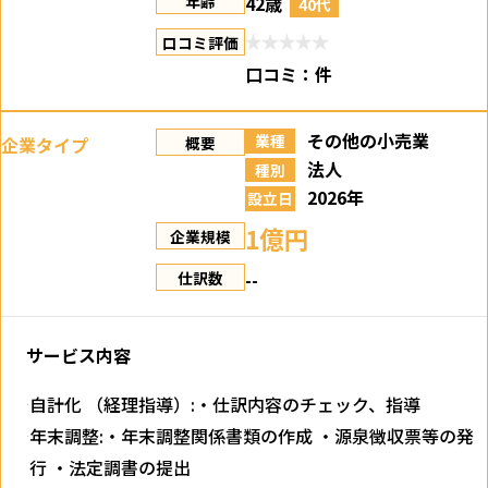
42歳
年齢
40代
口コミ評価
口コミ：
件
その他の小売業
業種
企業タイプ
概要
法人
種別
2026年
設立日
1億円
企業規模
--
仕訳数
サービス内容
自計化 （経理指導）:・仕訳内容のチェック、指導
年末調整:・年末調整関係書類の作成 ・源泉徴収票等の発
行 ・法定調書の提出