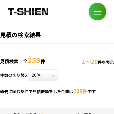
見積の検索結果
359
1～20
見積検索 全
件
件を表示
件数の切り替え
209件
過去に同じ条件で見積依頼をした企業は
です
※見積依頼：お客様の情報は税理士には公開されません。