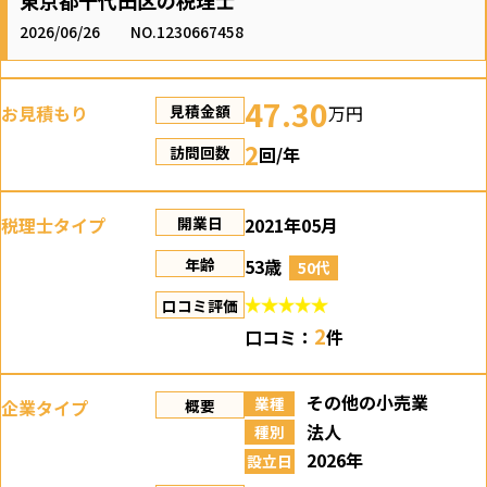
2026/06/26
NO.1230667458
47.30
お見積もり
万円
見積金額
2
回/年
訪問回数
税理士タイプ
2021年05月
開業日
53歳
年齢
50代
口コミ評価
2
口コミ：
件
その他の小売業
業種
企業タイプ
概要
法人
種別
2026年
設立日