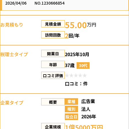
2026/04/06
NO.1230666854
55.00
お見積もり
万円
見積金額
2
回/年
訪問回数
税理士タイプ
2025年10月
開業日
37歳
年齢
30代
口コミ評価
口コミ：
件
広告業
業種
企業タイプ
概要
法人
種別
2026年
設立日
1億5000万円
企業規模