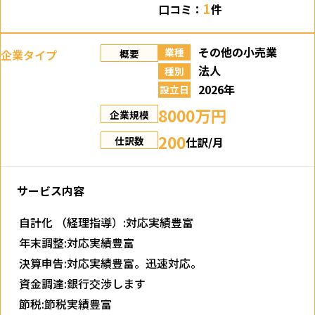
1
口コミ：
件
その他の小売業
業種
企業タイプ
概要
法人
種別
2026年
設立日
8000万円
企業規模
200
仕訳/月
仕訳数
サービス内容
自計化 （経理指導）:対応実績豊富
年末調整:対応実績豊富
決算申告:対応実績豊富。迅速対応。
資金調達:銀行交渉します
節税:節税実績豊富