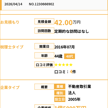
2026/04/14
NO.1230666902
42.00
お見積もり
万円
見積金額
定期的な訪問はなし
訪問回数
税理士タイプ
2016年07月
開業日
44歳
年齢
40代
口コミ評価
4
口コミ：
件
不動産取引業
業種
企業タイプ
概要
法人
種別
2005年
設立日
企業規模