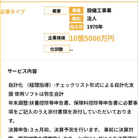
設備工事業
業種
企業タイプ
概要
法人
種別
1970年
設立日
10億5000万円
企業規模
--
仕訳数
サービス内容
自計化 （経理指導）:チェックリスト形式による自計化支
援 使用ソフトは弥生会計
年末調整:扶養控除等申告書、保険料控除等申告書に必要事
項をご記入のうえ添付書類を添付していただいておりま
す。
決算申告:３ヵ月前、決算予測を行います。 事前に決算対