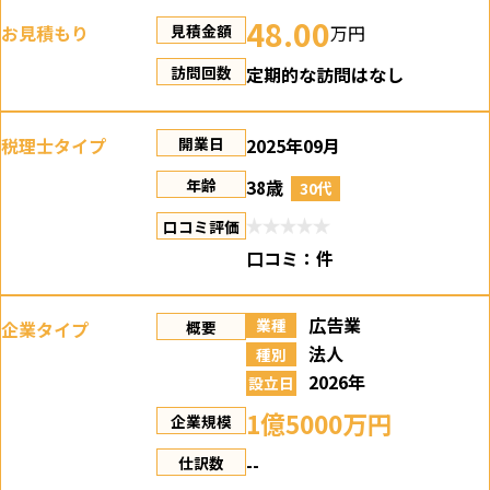
48.00
お見積もり
万円
見積金額
定期的な訪問はなし
訪問回数
税理士タイプ
2025年09月
開業日
38歳
年齢
30代
口コミ評価
口コミ：
件
広告業
業種
企業タイプ
概要
法人
種別
2026年
設立日
1億5000万円
企業規模
--
仕訳数