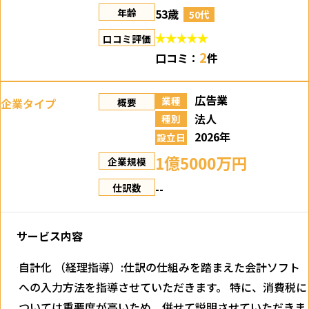
53歳
年齢
50代
口コミ評価
2
口コミ：
件
広告業
業種
企業タイプ
概要
法人
種別
2026年
設立日
1億5000万円
企業規模
--
仕訳数
サービス内容
自計化 （経理指導）:仕訳の仕組みを踏まえた会計ソフト
への入力方法を指導させていただきます。 特に、消費税に
ついては重要度が高いため、併せて説明させていただきま