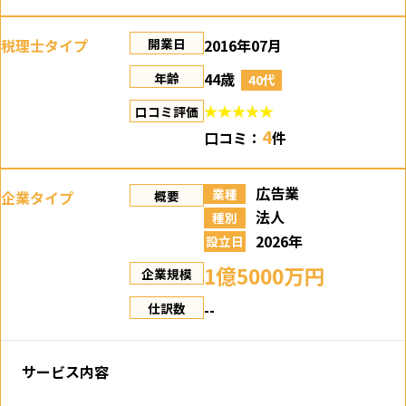
税理士タイプ
2016年07月
開業日
44歳
年齢
40代
口コミ評価
4
口コミ：
件
広告業
業種
企業タイプ
概要
法人
種別
2026年
設立日
1億5000万円
企業規模
--
仕訳数
サービス内容