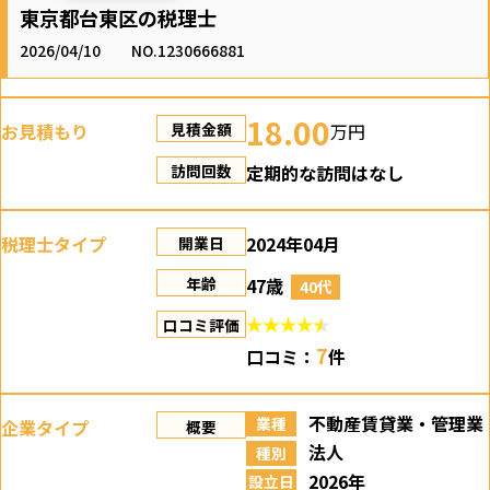
東京都台東区の税理士
2026/04/10
NO.1230666881
18.00
お見積もり
万円
見積金額
定期的な訪問はなし
訪問回数
税理士タイプ
2024年04月
開業日
47歳
年齢
40代
口コミ評価
7
口コミ：
件
不動産賃貸業・管理業
業種
企業タイプ
概要
法人
種別
2026年
設立日