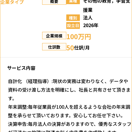
その他の教育，学習支
業種
企業タイプ
概要
援業
法人
種別
2026年
設立日
100万円
企業規模
50
仕訳/月
仕訳数
サービス内容
自計化 （経理指導）:現状の実務は変わりなく、データや
資料の受け渡し方法を明確にし、社長と共有させて頂きま
す。
年末調整:毎年従業員が100人を超えるような会社の年末調
整を承らせて頂いております。安心してお任せ下さい。
決算申告:毎月法人の決算がありますので、優秀なスタッフ