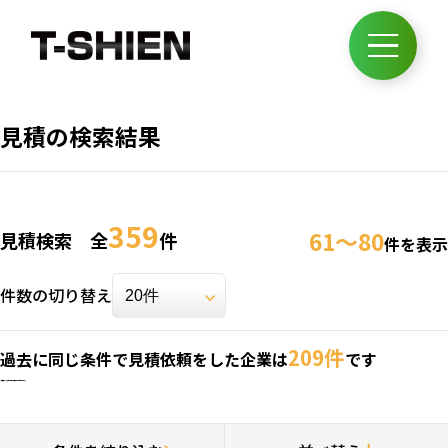
見積の検索結果
359
61～80
見積検索 全
件
件を表示
件数の切り替え
209件
過去に同じ条件で見積依頼をした企業は
です
※見積依頼：お客様の情報は税理士には公開されません。