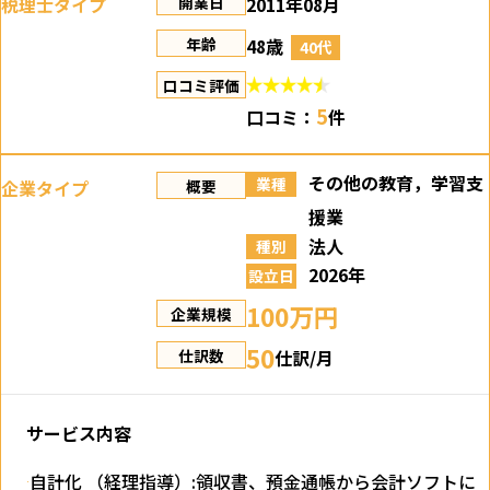
税理士タイプ
2011年08月
開業日
48歳
年齢
40代
口コミ評価
5
口コミ：
件
その他の教育，学習支
業種
企業タイプ
概要
援業
法人
種別
2026年
設立日
100万円
企業規模
50
仕訳/月
仕訳数
サービス内容
自計化 （経理指導）:領収書、預金通帳から会計ソフトに