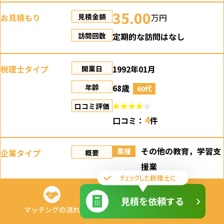
35.00
お見積もり
万円
見積金額
定期的な訪問はなし
訪問回数
税理士タイプ
1992年01月
開業日
68歳
年齢
60代
口コミ評価
4
口コミ：
件
その他の教育，学習支
業種
企業タイプ
概要
援業
法人
種別
2026年
設立日
見積を依頼する
2400万円
マッチングの流れ
企業規模