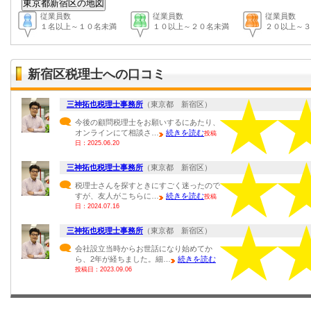
従業員数
従業員数
従業員数
１名以上～１０名未満
１０以上～２０名未満
２０以上～３
新宿区税理士への口コミ
三神拓也税理士事務所
（東京都 新宿区）
今後の顧問税理士をお願いするにあたり、
オンラインにて相談さ…
続きを読む
投稿
日：2025.06.20
三神拓也税理士事務所
（東京都 新宿区）
税理士さんを探すときにすごく迷ったので
すが、友人がこちらに…
続きを読む
投稿
日：2024.07.16
三神拓也税理士事務所
（東京都 新宿区）
会社設立当時からお世話になり始めてか
ら、2年が経ちました。細…
続きを読む
投稿日：2023.09.06