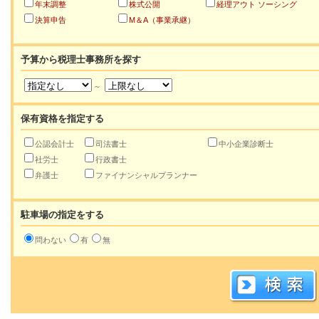
年末調整
株式公開
経理アウト ソーシング
決算申告
M＆A（事業承継）
予算から税理士事務所を探す
～
保有資格を指定する
公認会計士
司法書士
中小企業診断士
社労士
行政書士
弁護士
ファイナンシャルプランナー
駐車場の指定をする
問わない
有
無