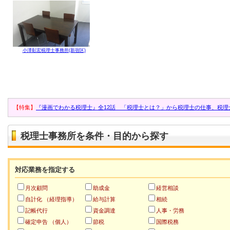
小澤彰宏税理士事務所(新宿区)
【特集】
『漫画でわかる税理士』全12話 「税理士とは？」から税理士の仕事、税理
税理士事務所を条件・目的から探す
対応業務を指定する
月次顧問
助成金
経営相談
自計化 （経理指導）
給与計算
相続
記帳代行
資金調達
人事・労務
確定申告 （個人）
節税
国際税務