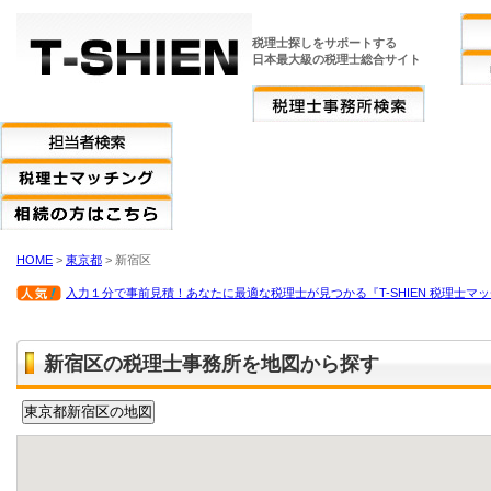
税理士探しをサポートする
日本最大級の税理士総合サイト
HOME
>
東京都
> 新宿区
入力１分で事前見積！あなたに最適な税理士が見つかる『T-SHIEN 税理士マ
新宿区の税理士事務所を地図から探す