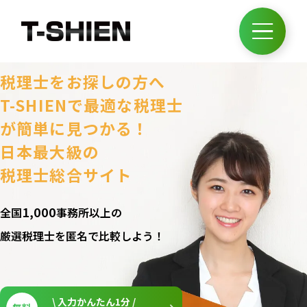
税理士をお探しの方へ
T-SHIENで最適な税理士
が簡単に見つかる！
日本最大級の
税理士総合サイト
1,000
全国
事務所以上の
厳選税理士を匿名で比較しよう！
\ 入力かんたん
1
分 /