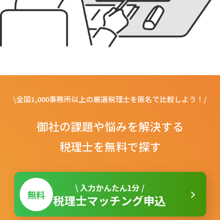
\全国1,000事務所以上の厳選税理士を匿名で比較しよう！/
御社の課題や悩みを解決する
税理士を無料で探す
\ 入力かんたん
1
分 /
無料
税理士マッチング申込