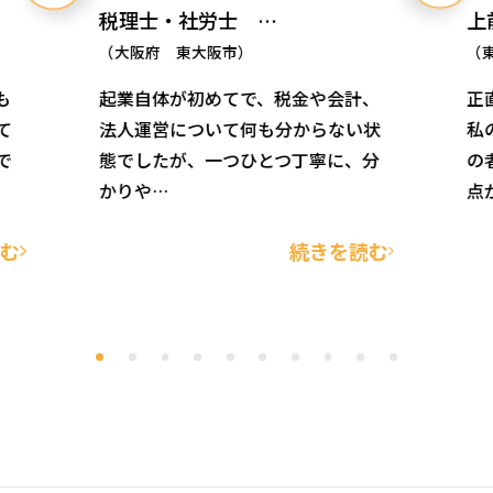
税理士・社労士 …
上
（大阪府 東大阪市）
（
も
起業自体が初めてで、税金や会計、
正
て
法人運営について何も分からない状
私
で
態でしたが、一つひとつ丁寧に、分
の
かりや…
点
読む
続きを読む