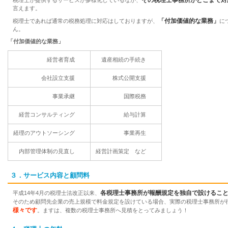
言えます。
「付加価値的な業務」
税理士であれば通常の税務処理に対応はしておりますが、
に
ん。
「付加価値的な業務」
経営者育成
遺産相続の手続き
会社設立支援
株式公開支援
事業承継
国際税務
経営コンサルティング
給与計算
経理のアウトソーシング
事業再生
内部管理体制の見直し
経営計画策定 など
３．サービス内容と顧問料
各税理士事務所が報酬規定を独自で設けるこ
平成14年4月の税理士法改正以来、
そのため顧問先企業の売上規模で料金規定を設けている場合、実際の税理士事務所が
様々です
。ますは、複数の税理士事務所へ見積をとってみましょう！