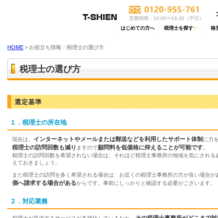
営業時間：10:00〜16:30（平日）
はじめての方へ
税理士を探す
格
HOME
> お役立ち情報：税理士の選び方
税理士の選び方
選定基準
１．税理士の所在地
インターネットやメールまたは郵送などを利用したサポート体制
現在は、
に力
税理士の訪問回数も減り
顧問料を低価格に抑えることが可能です
ますので
。
税理士の訪問回数を希望されない場合は、それほど税理士事務所の地域を気にされる
えておきましょう。
また税理士の訪問を多く希望される場合は、お近くの税理士事務所の方が良い場合が
側へ請求する場合がある
からです。事前にしっかりと確認する必要がございます。
２．対応業務
その税理士事務所がどこまで対
税理士が提供するサービスが多様化しているなか、