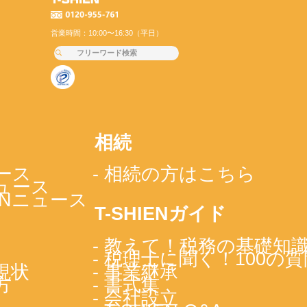
営業時間：10:00〜16:30（平日）
相続
ース
- 相続の方はこちら
ニュース
IENニュース
T-SHIENガイド
- 教えて！税務の基礎知
- 税理士に聞く！100の質
現状
- 事業継承
方
- 書式集
- 会社設立