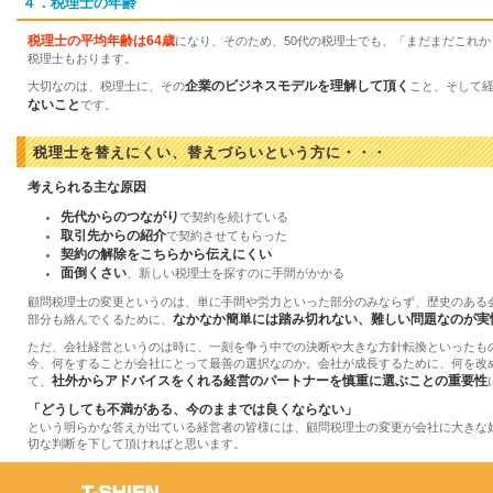
４．税理士の年齢
税理士の平均年齢は64歳
になり、そのため、50代の税理士でも、「まだまだこれか
税理士もおります。
企業のビジネスモデルを理解して頂く
大切なのは、税理士に、その
こと、そして
ないこと
です。
税理士を替えにくい、替えづらいという方に・・・
考えられる主な原因
先代からのつながり
で契約を続けている
取引先からの紹介
で契約させてもらった
契約の解除をこちらから伝えにくい
面倒くさい
、新しい税理士を探すのに手間がかかる
顧問税理士の変更というのは、単に手間や労力といった部分のみならず、歴史のある
なかなか簡単には踏み切れない、難しい問題なのが実
部分も絡んでくるために、
ただ、会社経営というのは時に、一刻を争う中での決断や大きな方針転換といったも
今、何をすることが会社にとって最善の選択なのか。会社が成長するために、何を改
社外からアドバイスをくれる経営のパートナーを慎重に選ぶことの重要性
て、
「どうしても不満がある、今のままでは良くならない」
という明らかな答えが出ている経営者の皆様には、顧問税理士の変更が会社に大きな
切な判断を下して頂ければと思います。