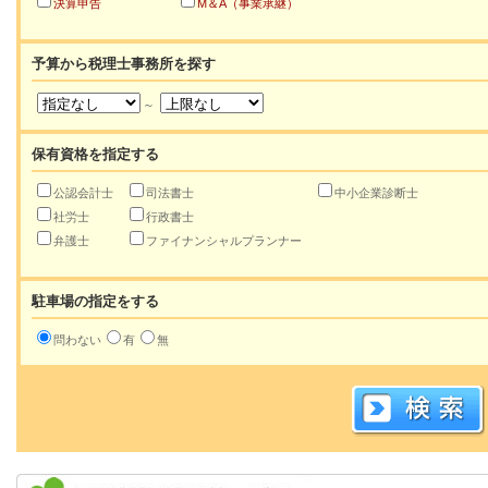
決算申告
M＆A（事業承継）
予算から税理士事務所を探す
～
保有資格を指定する
公認会計士
司法書士
中小企業診断士
社労士
行政書士
弁護士
ファイナンシャルプランナー
駐車場の指定をする
問わない
有
無