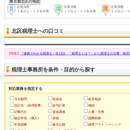
従業員数
従業員数
従業員数
１名以上～１０名未満
１０以上～２０名未満
２０以上～３
北区税理士への口コミ
【特集】
『漫画でわかる税理士』全12話 「税理士とは？」から税理士の仕事、税理
税理士事務所を条件・目的から探す
対応業務を指定する
月次顧問
助成金
経営相談
自計化 （経理指導）
給与計算
相続
記帳代行
資金調達
人事・労務
確定申告 （個人）
節税
国際税務
年末調整
株式公開
経理アウト ソーシング