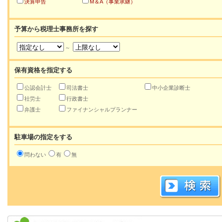
決算申告
M＆A（事業承継）
予算から税理士事務所を探す
～
保有資格を指定する
公認会計士
司法書士
中小企業診断士
社労士
行政書士
弁護士
ファイナンシャルプランナー
駐車場の指定をする
問わない
有
無