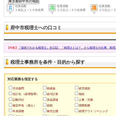
従業員数
従業員数
従業員数
１名以上～１０名未満
１０以上～２０名未満
２０以上～３
府中市税理士への口コミ
【特集】
『漫画でわかる税理士』全12話 「税理士とは？」から税理士の仕事、税理
税理士事務所を条件・目的から探す
対応業務を指定する
月次顧問
助成金
経営相談
自計化 （経理指導）
給与計算
相続
記帳代行
資金調達
人事・労務
確定申告 （個人）
節税
国際税務
年末調整
株式公開
経理アウト ソーシング