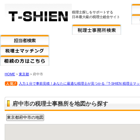
税理士探しをサポートする
日本最大級の税理士総合サイト
HOME
>
東京都
> 府中市
入力１分で事前見積！あなたに最適な税理士が見つかる『T-SHIEN 税理士マ
府中市の税理士事務所を地図から探す