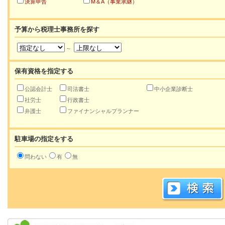
決算申告
M＆A（事業承継）
予算から税理士事務所を探す
～
保有資格を指定する
公認会計士
司法書士
中小企業診断士
社労士
行政書士
弁護士
ファイナンシャルプランナー
駐車場の指定をする
問わない
有
無