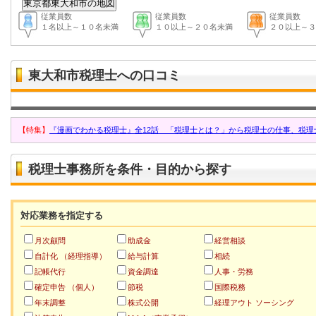
従業員数
従業員数
従業員数
１名以上～１０名未満
１０以上～２０名未満
２０以上～３
東大和市税理士への口コミ
【特集】
『漫画でわかる税理士』全12話 「税理士とは？」から税理士の仕事、税理
税理士事務所を条件・目的から探す
対応業務を指定する
月次顧問
助成金
経営相談
自計化 （経理指導）
給与計算
相続
記帳代行
資金調達
人事・労務
確定申告 （個人）
節税
国際税務
年末調整
株式公開
経理アウト ソーシング