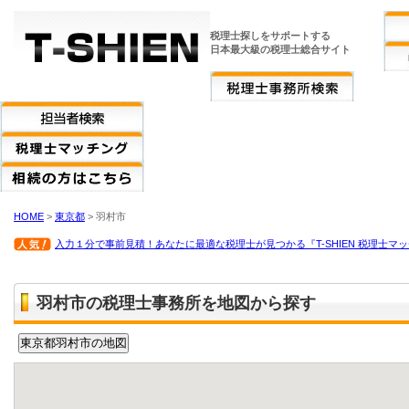
税理士探しをサポートする
日本最大級の税理士総合サイト
HOME
>
東京都
> 羽村市
入力１分で事前見積！あなたに最適な税理士が見つかる『T-SHIEN 税理士マ
羽村市の税理士事務所を地図から探す