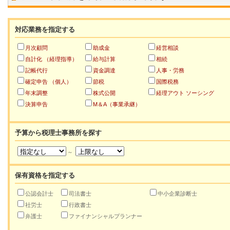
対応業務を指定する
月次顧問
助成金
経営相談
自計化 （経理指導）
給与計算
相続
記帳代行
資金調達
人事・労務
確定申告 （個人）
節税
国際税務
年末調整
株式公開
経理アウト ソーシング
決算申告
M＆A（事業承継）
予算から税理士事務所を探す
～
保有資格を指定する
公認会計士
司法書士
中小企業診断士
社労士
行政書士
弁護士
ファイナンシャルプランナー