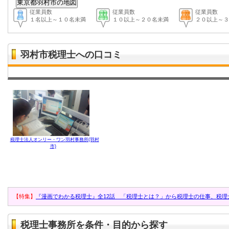
従業員数
従業員数
従業員数
１名以上～１０名未満
１０以上～２０名未満
２０以上～３
羽村市税理士への口コミ
税理士法人オンリー・ワン羽村事務所(羽村
市)
【特集】
『漫画でわかる税理士』全12話 「税理士とは？」から税理士の仕事、税理
税理士事務所を条件・目的から探す