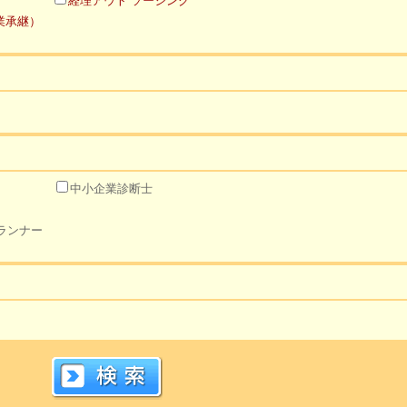
経理アウト ソーシング
業承継）
中小企業診断士
ランナー