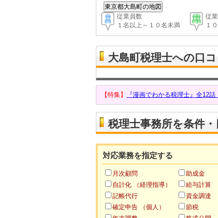
従業員数
従業
１名以上～１０名未満
１０
大島町税理士への口コ
【特集】
『漫画でわかる税理士』全12
税理士事務所を条件・
対応業務を指定する
月次顧問
助成金
自計化 （経理指導）
給与計算
記帳代行
資金調達
確定申告 （個人）
節税