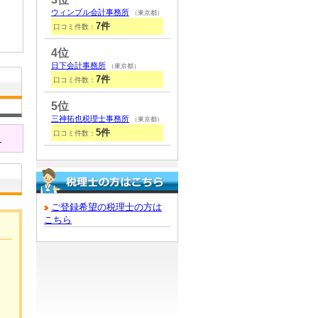
ウィンブル会計事務所
（東京都）
7件
口コミ件数：
4位
日下会計事務所
（東京都）
7件
口コミ件数：
5位
三神拓也税理士事務所
（東京都）
5件
口コミ件数：
！
ご登録希望の税理士の方は
こちら