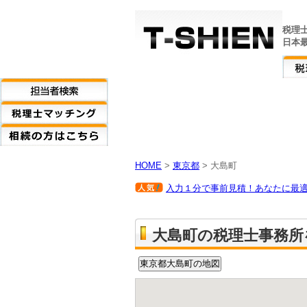
税理
日本
HOME
>
東京都
> 大島町
入力１分で事前見積！あなたに最適な
大島町の税理士事務所