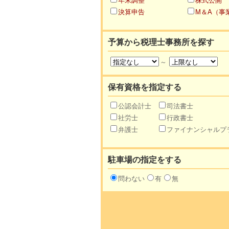
年末調整
株式公開
決算申告
M＆A（事
予算から税理士事務所を探す
～
保有資格を指定する
公認会計士
司法書士
社労士
行政書士
弁護士
ファイナンシャルプ
駐車場の指定をする
問わない
有
無