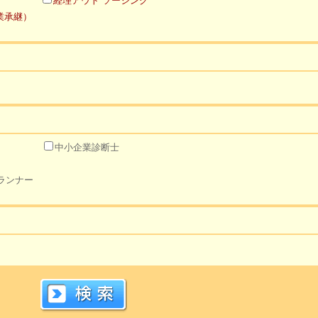
経理アウト ソーシング
業承継）
中小企業診断士
ランナー