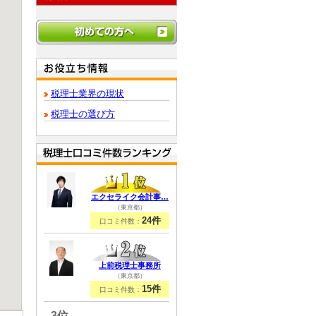
税理士業界の現状
税理士の選び方
エクセライク会計事…
（東京都）
24件
口コミ件数：
上前税理士事務所
（東京都）
15件
口コミ件数：
3位