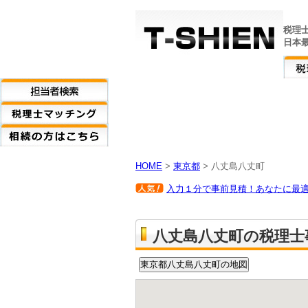
税理
日本
HOME
>
東京都
> 八丈島八丈町
入力１分で事前見積！あなたに最適な
八丈島八丈町の税理士