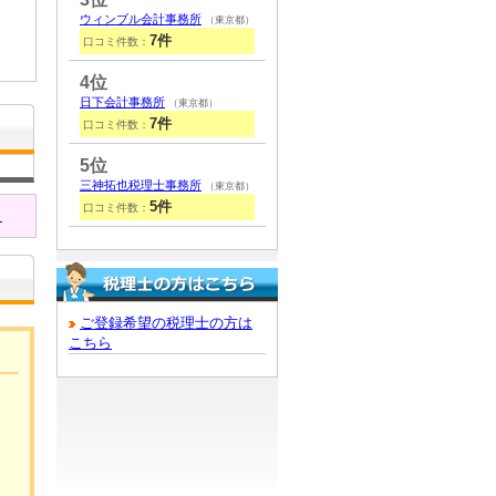
ウィンブル会計事務所
（東京都）
7件
口コミ件数：
4位
日下会計事務所
（東京都）
7件
口コミ件数：
5位
三神拓也税理士事務所
（東京都）
5件
口コミ件数：
！
ご登録希望の税理士の方は
こちら