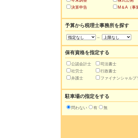
年末調整
株式公開
決算申告
M＆A（事
予算から税理士事務所を探す
～
保有資格を指定する
公認会計士
司法書士
社労士
行政書士
弁護士
ファイナンシャルプ
駐車場の指定をする
問わない
有
無