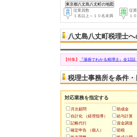
従業員数
従業
１名以上～１０名未満
１０
八丈島八丈町税理士へ
【特集】
『漫画でわかる税理士』全12
税理士事務所を条件・
対応業務を指定する
月次顧問
助成金
自計化 （経理指導）
給与計算
記帳代行
資金調達
確定申告 （個人）
節税