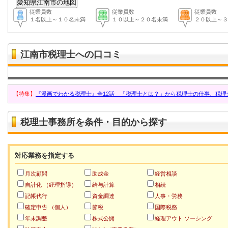
従業員数
従業員数
従業員数
１名以上～１０名未満
１０以上～２０名未満
２０以上～３
江南市税理士への口コミ
【特集】
『漫画でわかる税理士』全12話 「税理士とは？」から税理士の仕事、税理
税理士事務所を条件・目的から探す
対応業務を指定する
月次顧問
助成金
経営相談
自計化 （経理指導）
給与計算
相続
記帳代行
資金調達
人事・労務
確定申告 （個人）
節税
国際税務
年末調整
株式公開
経理アウト ソーシング