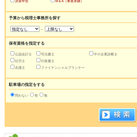
決算申告
M＆A（事業承継）
予算から税理士事務所を探す
～
保有資格を指定する
公認会計士
司法書士
中小企業診断士
社労士
行政書士
弁護士
ファイナンシャルプランナー
駐車場の指定をする
問わない
有
無