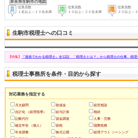
従業員数
従業員数
従業員数
１名以上～１０名未満
１０以上～２０名未満
２０以上～３
生駒市税理士への口コミ
【特集】
『漫画でわかる税理士』全12話 「税理士とは？」から税理士の仕事、税理
税理士事務所を条件・目的から探す
対応業務を指定する
月次顧問
助成金
経営相談
自計化 （経理指導）
給与計算
相続
記帳代行
資金調達
人事・労務
確定申告 （個人）
節税
国際税務
年末調整
株式公開
経理アウト ソーシング