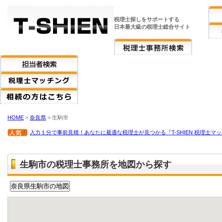
税理士探しをサポートする
日本最大級の税理士総合サイト
HOME
>
奈良県
> 生駒市
入力１分で事前見積！あなたに最適な税理士が見つかる『T-SHIEN 税理士マ
生駒市の税理士事務所を地図から探す