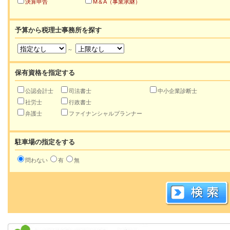
決算申告
M＆A（事業承継）
予算から税理士事務所を探す
～
保有資格を指定する
公認会計士
司法書士
中小企業診断士
社労士
行政書士
弁護士
ファイナンシャルプランナー
駐車場の指定をする
問わない
有
無