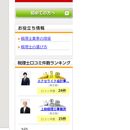
税理士業界の現状
税理士の選び方
エクセライク会計事…
（東京都）
24件
口コミ件数：
上前税理士事務所
（東京都）
15件
口コミ件数：
3位