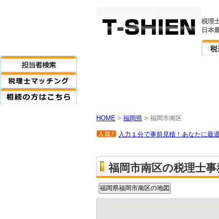
税理
日本
HOME
>
福岡県
> 福岡市南区
入力１分で事前見積！あなたに最適な
福岡市南区の税理士事