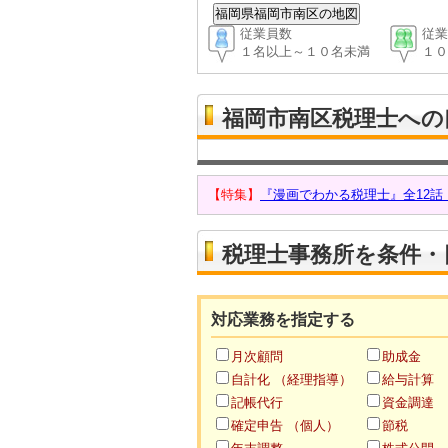
従業員数
従業
１名以上～１０名未満
１０
福岡市南区税理士への
【特集】
『漫画でわかる税理士』全12
税理士事務所を条件・
対応業務を指定する
月次顧問
助成金
自計化 （経理指導）
給与計算
記帳代行
資金調達
確定申告 （個人）
節税