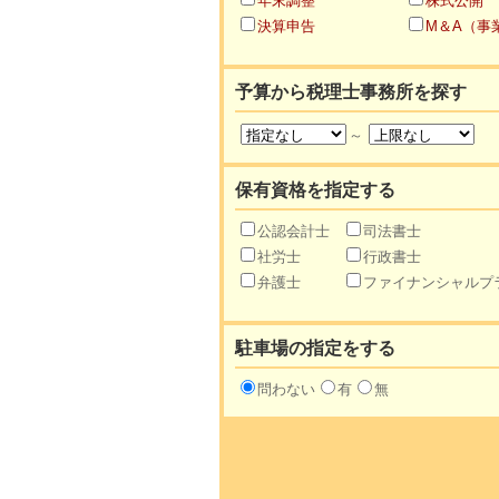
年末調整
株式公開
決算申告
M＆A（事
予算から税理士事務所を探す
～
保有資格を指定する
公認会計士
司法書士
社労士
行政書士
弁護士
ファイナンシャルプ
駐車場の指定をする
問わない
有
無