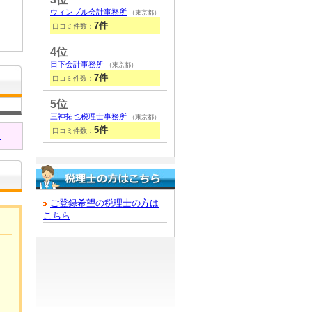
ウィンブル会計事務所
（東京都）
7件
口コミ件数：
4位
日下会計事務所
（東京都）
7件
口コミ件数：
5位
三神拓也税理士事務所
（東京都）
5件
口コミ件数：
！
ご登録希望の税理士の方は
こちら