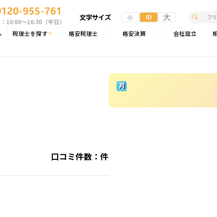
大
文字サイズ
中
小
10:00〜16:30（平日）
へ
税理士を探す
格安税理士
格安決算
会社設立
口コミ件数：
件