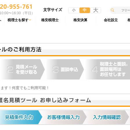
文字サイズ
大
中
小
0:00〜16:30（平日）
へ
税理士を探す
格安税理士
格安決算
会社設立
ります！何度でもご利用可能！