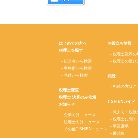
はじめての方へ
お役立ち情報
税理士を探す
- 税理士業界の
- 担当者から検索
- 税理士の選び
- 事務所から検索
- 見積から検索
相続
- 相続の方はこ
税理士変更
税理士 決算のみ依頼
T-SHIENガイド
お知らせ
- 教えて！税
- 企業向けニュース
- 税理士に聞く
- 税理士向けニュース
- 事業継承
- その他T-SHIENニュース
- 書式集