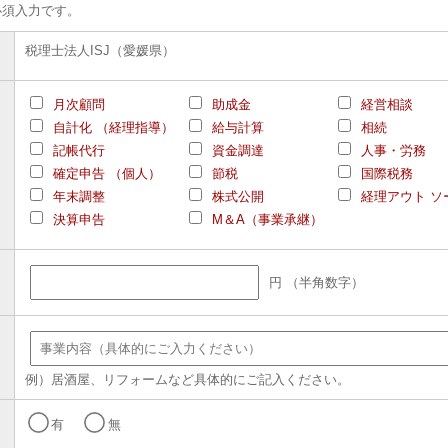
必須入力です。
税理士法人ISJ（愛媛県）
月次顧問
助成金
経営相談
自計化 （経理指導）
給与計算
相続
記帳代行
資金調達
人事・労務
確定申告 （個人）
節税
国際税務
年末調整
株式公開
経理アウト ソ
決算申告
M＆A（事業承継）
円 （半角数字）
例）居酒屋、リフォームなど具体的にご記入ください。
有
無