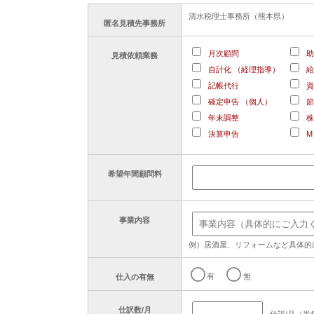
清水税理士事務所（熊本県）
匿名見積先事務所
月次顧問
助
見積依頼業務
自計化 （経理指導）
給
記帳代行
資
確定申告 （個人）
節
年末調整
株
決算申告
M
希望年間顧問料
事業内容
例）居酒屋、リフォームなど具体的
有
無
仕入の有無
仕訳数/月
仕訳/月（半