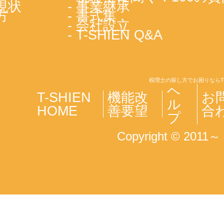
現状
- 事業継承
方
- 書式集
- 会社設立
- T-SHIEN Q&A
税理士の探し方でお困りならT
ヘ
T-SHIEN
機能改
お
ル
HOME
善要望
合
プ
Copyright © 2011～ T