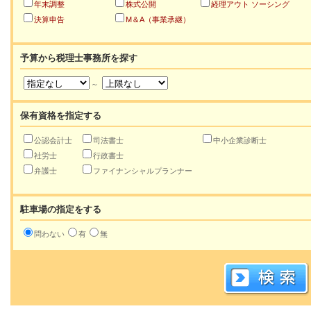
年末調整
株式公開
経理アウト ソーシング
決算申告
M＆A（事業承継）
予算から税理士事務所を探す
～
保有資格を指定する
公認会計士
司法書士
中小企業診断士
社労士
行政書士
弁護士
ファイナンシャルプランナー
駐車場の指定をする
問わない
有
無