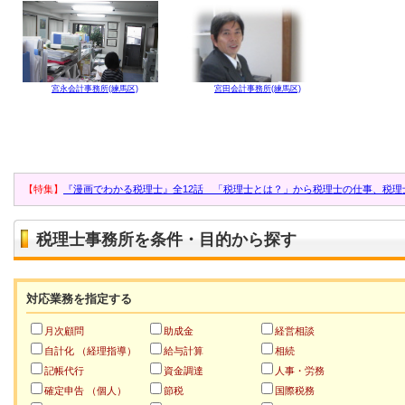
宮永会計事務所(練馬区)
宮田会計事務所(練馬区)
【特集】
『漫画でわかる税理士』全12話 「税理士とは？」から税理士の仕事、税理
税理士事務所を条件・目的から探す
対応業務を指定する
月次顧問
助成金
経営相談
自計化 （経理指導）
給与計算
相続
記帳代行
資金調達
人事・労務
確定申告 （個人）
節税
国際税務