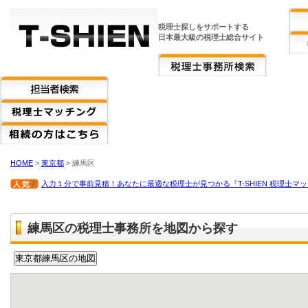
税理士探しをサポートする
日本最大級の税理士総合サイト
HOME
>
東京都
> 練馬区
入力１分で事前見積！あなたに最適な税理士が見つかる『T-SHIEN 税理士マ
練馬区の税理士事務所を地図から探す