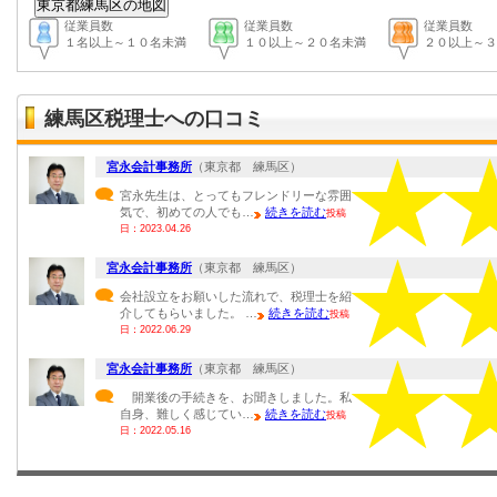
従業員数
従業員数
従業員数
１名以上～１０名未満
１０以上～２０名未満
２０以上～３
練馬区税理士への口コミ
宮永会計事務所
（東京都 練馬区）
宮永先生は、とってもフレンドリーな雰囲
気で、初めての人でも…
続きを読む
投稿
日：2023.04.26
宮永会計事務所
（東京都 練馬区）
会社設立をお願いした流れで、税理士を紹
介してもらいました。 …
続きを読む
投稿
日：2022.06.29
宮永会計事務所
（東京都 練馬区）
開業後の手続きを、お聞きしました。私
自身、難しく感じてい…
続きを読む
投稿
日：2022.05.16