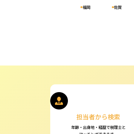
4.00
福岡
佐賀
1
口コミ件数：
件
森脇慎税理士事務所
（岡山県岡山
0.00
0
口コミ件数：
件
詳
沖村朝之税理士事務所
（兵庫県神
0.00
0
口コミ件数：
件
ジャスト会計事務所
（兵庫県神戸
0.00
担当者から検索
0
口コミ件数：
件
年齢・出身地・経歴で税理士と
マッチングできます。