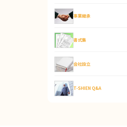
0
口コミ件数：
件
事業継承
永安栄棟 公認会計士・税理士
県神戸市東灘区）
0.00
0
書式集
口コミ件数：
件
畠山幸代司税理士事務所
（兵庫
会社設立
5.00
2
口コミ件数：
件
詳
T-SHIEN Q&A