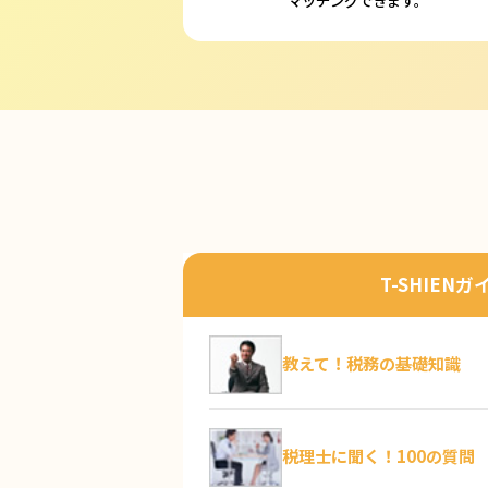
シエン税理士事務所
（兵庫県神戸
0.00
0
口コミ件数：
件
多田税理士事務所
（兵庫県神戸市
0.00
0
口コミ件数：
件
詳細を
小林敬幸税理士事務所
（兵庫県神
T-SHIENガ
0.00
0
口コミ件数：
件
教えて！税務の基礎知識
税理士法人さくら KOBE OFF
神戸市東灘区）
0.00
税理士に聞く！100の質問