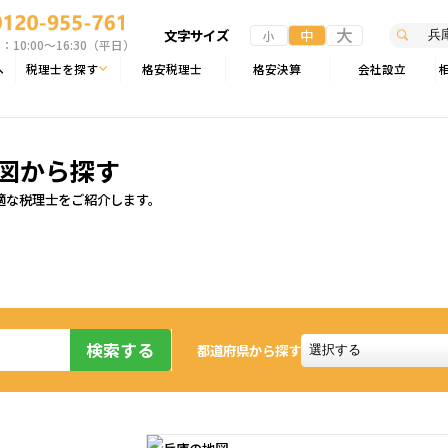
大
文字サイズ
中
小
10:00〜16:30（平日）
へ
税理士を探す
格安税理士
格安決算
会社設立
図から探す
適な税理士をご紹介します。
検索する
都道府県から探す