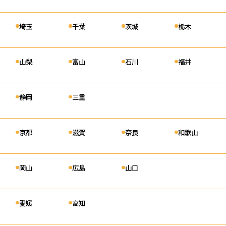
詳細を見る
埼玉
千葉
茨城
栃木
山市中区）
山梨
富山
石川
福井
詳細を見る
静岡
三重
市北区）
細を見る
京都
滋賀
奈良
和歌山
山市北区）
岡山
広島
山口
詳細を見る
愛媛
高知
戸市中央区）