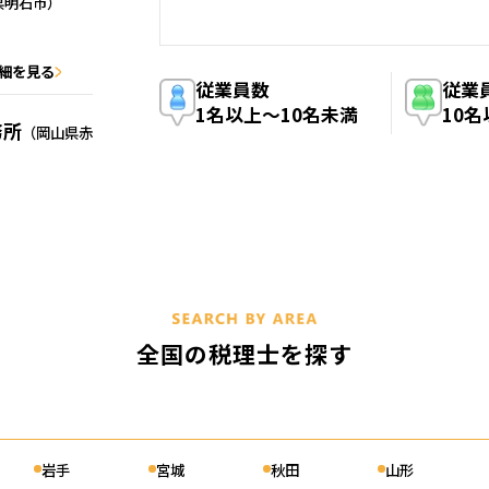
県明石市）
細を見る
従業員数
従業
1名以上〜10名未満
10
務所
（岡山県赤
詳細を見る
県神戸市垂水
全国の税理士を探す
詳細を見る
戸市長田区）
岩手
宮城
秋田
山形