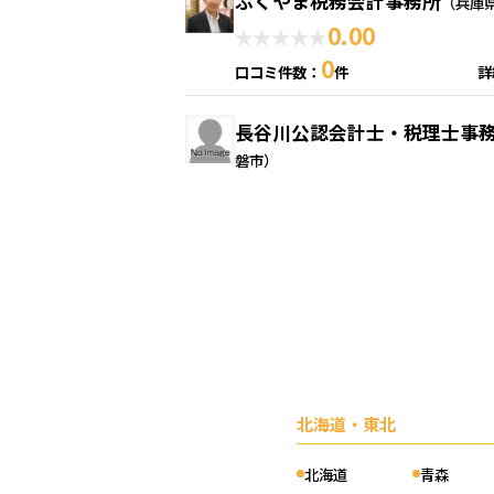
ふくやま税務会計事務所
（兵庫
0.00
0
口コミ件数：
件
詳
長谷川公認会計士・税理士事
磐市）
0.00
0
口コミ件数：
件
宗友香保里税理士事務所
（兵庫
区）
0.00
0
口コミ件数：
件
北海道・東北
養父郁与税理士事務所
（兵庫県神
北海道
青森
0.00