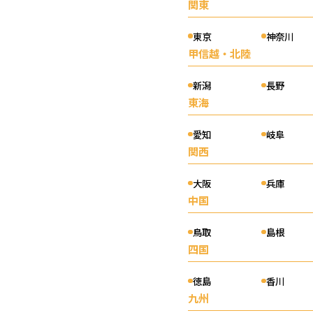
関東
0
口コミ件数：
件
東京
神奈川
冨岡正機税理士事務所
甲信越・北陸
（岡山県岡
0.00
新潟
長野
0
口コミ件数：
件
東海
愛知
岐阜
三宅税務会計事務所
（岡山県岡山
関西
0.00
0
口コミ件数：
件
詳
大阪
兵庫
中国
澤根哲郎税理士事務所
（岡山県岡
鳥取
島根
0.00
四国
0
口コミ件数：
件
徳島
香川
九州
浜口祐介税理士事務所
（兵庫県神