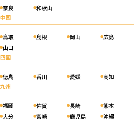
奈良
和歌山
貝田会計事務所
中国
（長崎県長崎市）
0
口コミ件数：
件
0.00
鳥取
島根
岡山
広島
詳細を見る
山口
四国
税理士法人 松田会計
（福岡県福岡市博多区）
徳島
香川
愛媛
高知
1
九州
口コミ件数：
件
4.00
詳細を見る
福岡
佐賀
長崎
熊本
大分
宮崎
鹿児島
沖縄
天神レクタス税理士事務所
（福岡県福岡市中央区）