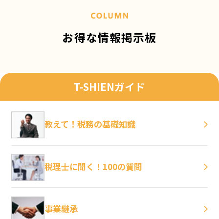
0
口コミ件数：
件
0.00
詳細を見る
お得な情報掲示板
宮川税務会計事務所
（大分県大分市）
T-SHIENガイド
0
口コミ件数：
件
0.00
詳細を見る
教えて！税務の基礎知識
税理士に聞く！100の質問
事業継承