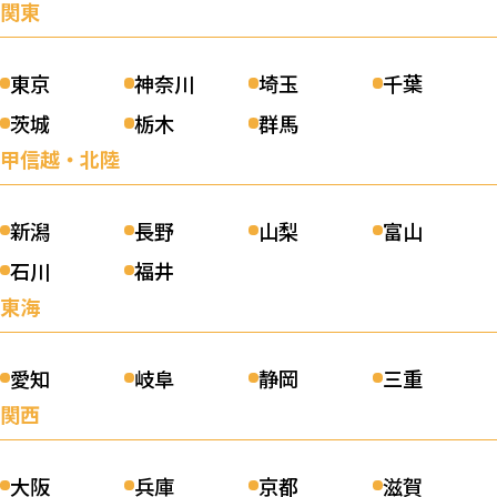
関東
0
口コミ件数：
件
0.00
詳細を見る
東京
神奈川
埼玉
千葉
茨城
栃木
群馬
井手雅康税理士事務所
甲信越・北陸
（長崎県諫早市）
0
口コミ件数：
件
0.00
新潟
長野
山梨
富山
詳細を見る
石川
福井
東海
藤原公認会計士事務所
愛知
岐阜
静岡
三重
（佐賀県佐賀市）
2
関西
口コミ件数：
件
5.00
詳細を見る
大阪
兵庫
京都
滋賀