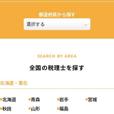
山口公認会計士事務所
都道府県から探す
（熊本県玉名市）
0
口コミ件数：
件
0.00
詳細を見る
江﨑齢税理士事務所
（福岡県八女市）
全国の税理士を探す
0
口コミ件数：
件
0.00
詳細を見る
北海道・東北
北海道
青森
岩手
宮城
渋田税理士事務所
秋田
山形
福島
（福岡県久留米市）