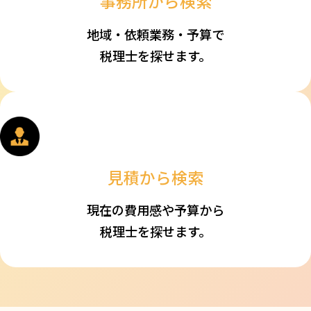
事務所から検索
西本税理士事務所
地域・依頼業務・予算で
（福岡県飯塚市）
税理士を探せます。
0
口コミ件数：
件
0.00
詳細を見る
富髙税理士事務所
（宮崎県延岡市）
見積から検索
0
口コミ件数：
件
0.00
現在の費用感や予算から
詳細を見る
税理士を探せます。
齋藤税務会計事務所
（大分県大分市）