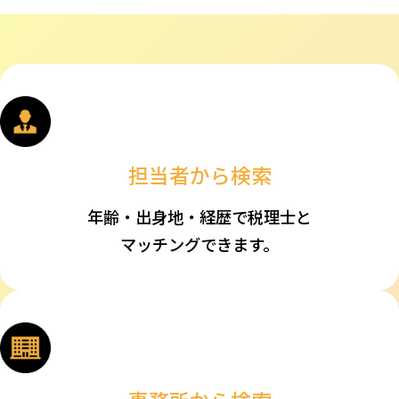
0
口コミ件数：
件
0.00
詳細を見る
大和信仁公認会計士・税理士事務所
（福岡県福岡市中央区）
0
担当者から検索
口コミ件数：
件
0.00
詳細を見る
年齢・出身地・経歴で税理士と
マッチングできます。
坂元公認会計士・税理士事務所
（宮崎県小林市）
0
口コミ件数：
件
0.00
詳細を見る