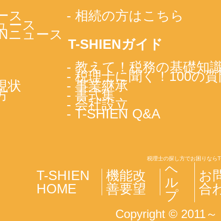
ース
- 相続の方はこちら
ニュース
IENニュース
T-SHIENガイド
- 教えて！税務の基礎知
- 税理士に聞く！100の質
現状
- 事業継承
方
- 書式集
- 会社設立
- T-SHIEN Q&A
税理士の探し方でお困りならT
ヘ
T-SHIEN
機能改
お
ル
HOME
善要望
合
プ
Copyright © 2011～ T