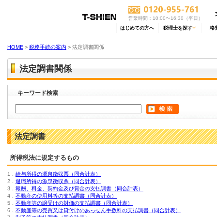
営業時間：10:00〜16:30（平日）
はじめての方へ
税理士を探す
格
HOME
>
税務手続の案内
> 法定調書関係
法定調書関係
キーワード検索
法定調書
所得税法に規定するもの
1．
給与所得の源泉徴収票（同合計表）
2．
退職所得の源泉徴収票（同合計表）
3．
報酬、料金、契約金及び賞金の支払調書（同合計表）
4．
不動産の使用料等の支払調書（同合計表）
5．
不動産等の譲受けの対価の支払調書（同合計表）
6．
不動産等の売買又は貸付けのあっせん手数料の支払調書（同合計表）