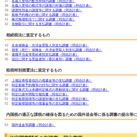
37．
名義人受領の配当所得の調書（同合計表）
38．
名義人受領の株式等の譲渡の対価の調書（同合計表）
39．
譲渡性預金の譲渡等に関する調書（同合計表）
40．
新株予約権の行使に関する調書（同合計表）
41．
株式無償割当てに関する調書（同合計表）
42．
先物取引に関する支払調書（同合計表）
相続税法に規定するもの
43．
生命保険金・共済金受取人別支払調書（同合計表）
44．
損害（死亡）保険金・共済金受取人別支払調書（同合計表）
45．
退職手当金等受給者別支払調書（同合計表）
46．
信託に関する受益者別（委託者別）調書（同合計表）
租税特別措置法に規定するもの
47．
上場証券投資信託の償還金等の支払調書（同合計表）
48．
特定新株予約権等の付与に関する調書（同合計表）
49．
特定株式又は承継特定株式の異動状況に関する調書（同合計表）
50．
特定口座年間取引報告書（同合計表）
51．
特定振替国債等の譲渡対価の支払調書（同合計表）
52．
特定振替国債等の償還金等の支払調書（同合計表）
内国税の適正な課税の確保を図るための国外送金等に係る調書の提出等
53．
国外送金等調書（同合計表）