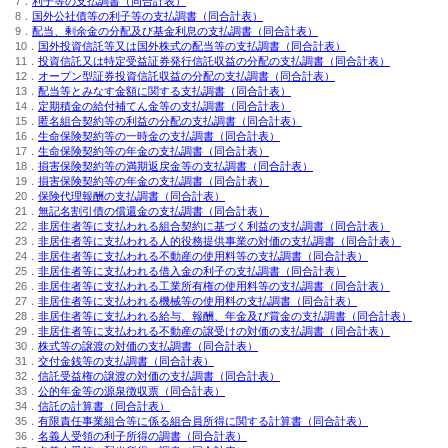
7．
利子等の支払調書（同合計表）
8．
国外公社債等の利子等の支払調書（同合計表）
9．
配当、剰余金の分配及び基金利息の支払調書（同合計表）
10．
国外投資信託等又は国外株式の配当等の支払調書（同合計表）
11．
投資信託又は特定受益証券発行信託収益の分配の支払調書（同合計表）
12．
オープン型証券投資信託収益の分配の支払調書（同合計表）
13．
配当等とみなす金額に関する支払調書（同合計表）
14．
定期積金の給付補てん金等の支払調書（同合計表）
15．
匿名組合契約等の利益の分配の支払調書（同合計表）
16．
生命保険契約等の一時金の支払調書（同合計表）
17．
生命保険契約等の年金の支払調書（同合計表）
18．
損害保険契約等の満期返戻金等の支払調書（同合計表）
19．
損害保険契約等の年金の支払調書（同合計表）
20．
保険代理報酬の支払調書（同合計表）
21．
無記名割引債の償還金の支払調書（同合計表）
22．
非居住者等に支払われる組合契約に基づく利益の支払調書（同合計表）
23．
非居住者等に支払われる人的役務提供事業の対価の支払調書（同合計表）
24．
非居住者等に支払われる不動産の使用料等の支払調書（同合計表）
25．
非居住者等に支払われる借入金の利子の支払調書（同合計表）
26．
非居住者等に支払われる工業所有権の使用料等の支払調書（同合計表）
27．
非居住者等に支払われる機械等の使用料の支払調書（同合計表）
28．
非居住者等に支払われる給与、報酬、年金及び賞金の支払調書（同合計表）
29．
非居住者等に支払われる不動産の譲受けの対価の支払調書（同合計表）
30．
株式等の譲渡の対価の支払調書（同合計表）
31．
交付金銭等の支払調書（同合計表）
32．
信託受益権の譲渡の対価の支払調書（同合計表）
33．
公的年金等の源泉徴収票（同合計表）
34．
信託の計算書（同合計表）
35．
有限責任事業組合等に係る組合員所得に関する計算書（同合計表）
36．
名義人受領の利子所得の調書（同合計表）