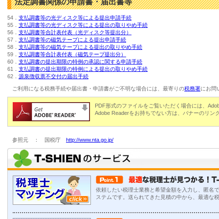
法定調書関係の申請書・届出書等
54．
支払調書等の光ディスク等による提出申請手続
55．
支払調書等の光ディスク等による提出の取りやめ手続
56．
支払調書等合計表付表（光ディスク等提出分）
57．
支払調書等の磁気テープによる提出申請手続
58．
支払調書等の磁気テープによる提出の取りやめ手続
59．
支払調書等合計表付表（磁気テープ提出分）
60．
支払調書の提出期限の特例の承認に関する申請手続
61．
支払調書の提出期限の特例による提出の取りやめ手続
62．
源泉徴収票不交付の届出手続
ご利用になる税務手続や届出書・申請書がご不明な場合には、最寄りの
税務署
にお問
PDF形式のファイルをご覧いただく場合には、Adobe
Adobe Readerをお持ちでない方は、バナーの
参照元 ： 国税庁
http://www.nta.go.jp/
依頼したい税理士業務と希望金額を入力し、匿名
ステムです。送られてきた見積の中から、最適な