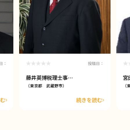
日：
投稿日：
藤井英博税理士事…
宮
（東京都 武蔵野市）
（
読む
続きを読む