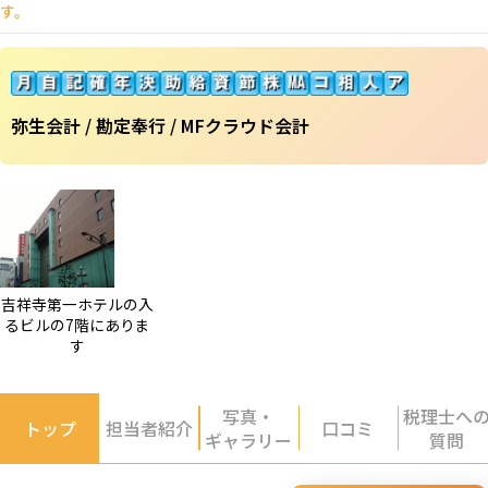
す。
弥生会計 / 勘定奉行 / MFクラウド会計
吉祥寺第一ホテルの入
るビルの7階にありま
す
写真・
税理士へ
トップ
担当者紹介
口コミ
ギャラリー
質問