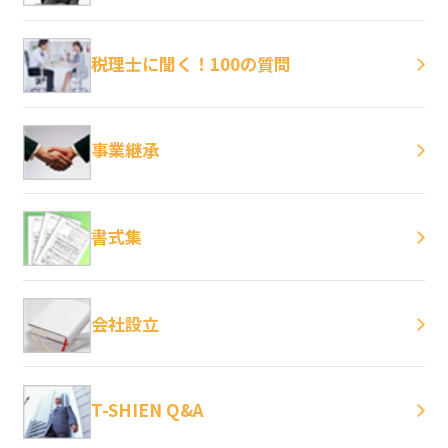
税理士に聞く！100の質問
事業継承
書式集
会社設立
T-SHIEN Q&A