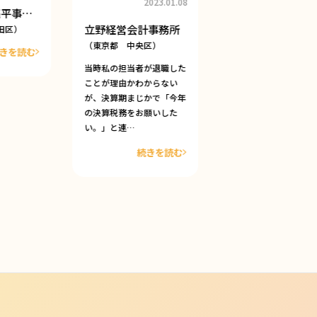
2023.01.08
亮平事…
日星国際相続事務
立野経営会計事務所
田区）
（東京都 中央区）
（東京都 中央区）
きを読む
続きを
当時私の担当者が退職した
ことが理由かわからない
が、決算期まじかで「今年
の決算税務をお願いした
い。」と連…
続きを読む