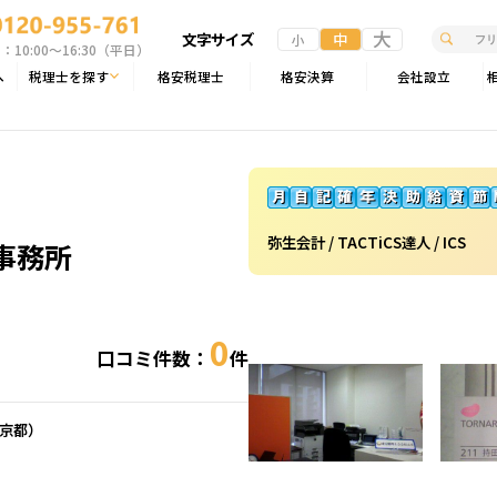
大
文字サイズ
中
小
10:00〜16:30（平日）
へ
税理士を探す
格安税理士
格安決算
会社設立
弥生会計 / TACTiCS達人 / ICS
事務所
0
口コミ件数：
件
京都
）