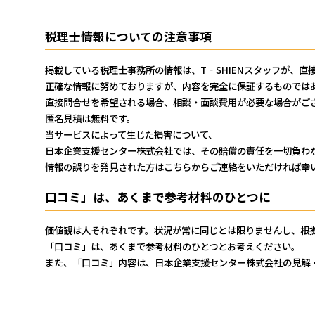
持田税務会計事務所
税理士情報についての注意事項
TEL: 03-5623-5757
東京都中央区日本橋大伝馬町2番1号
掲載している税理士事務所の情報は、T‐SHIENスタッフが、直
正確な情報に努めておりますが、内容を完全に保証するものでは
直接問合せを希望される場合、相談・面談費用が必要な場合がご
匿名見積は無料です。
当サービスによって生じた損害について、
日本企業支援センター株式会社では、その賠償の責任を一切負わ
情報の誤りを発見された方はこちらからご連絡をいただければ幸
口コミ」は、あくまで参考材料のひとつに
価値観は人それぞれです。状況が常に同じとは限りませんし、根
「口コミ」は、あくまで参考材料のひとつとお考えください。
また、「口コミ」内容は、日本企業支援センター株式会社の見解