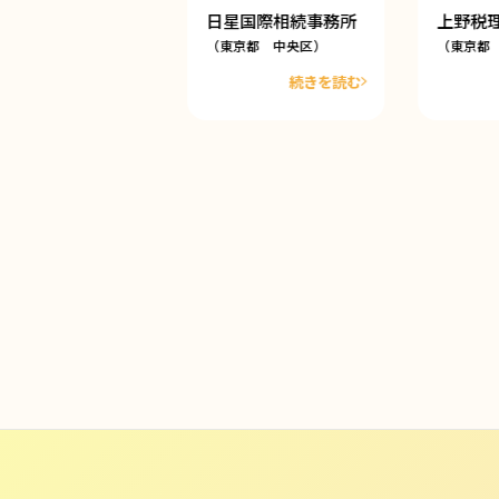
2023.01.08
日星国際相続事務所
上野税
野経営会計事務所
（東京都 中央区）
（東京都
東京都 中央区）
続きを読む
時私の担当者が退職した
とが理由かわからない
、決算期まじかで「今年
決算税務をお願いした
。」と連…
続きを読む