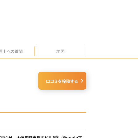
理士への
質問
地図
口コミを投稿する
町2番1号 大伝馬町壱番地ビル6階（
Googleマ