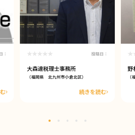
日：
投稿日：
大森達税理士事務所
野
（福岡県 北九州市小倉北区）
（
読む
続きを読む