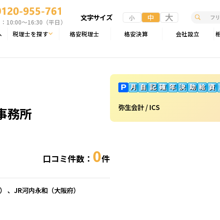
大
文字サイズ
中
小
10:00〜16:30（平日）
へ
税理士を探す
格安税理士
格安決算
会社設立
弥生会計 / ICS
事務所
0
口コミ件数：
件
） 、JR河内永和（
大阪府
）