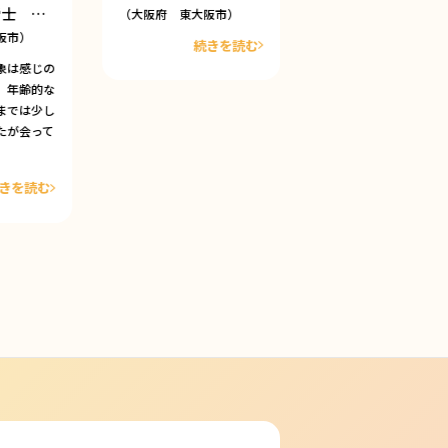
労士 …
（大阪府 東大阪市）
（大阪府 東大阪市）
阪市）
続きを読む
続きを
象は感じの
。年齢的な
までは少し
たが会って
きを読む