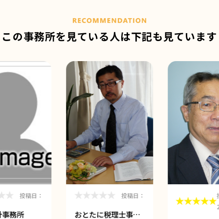
この事務所を見ている人は
下記も見ています
投稿日：
投稿日：
計事務所
おとたに税理士事…