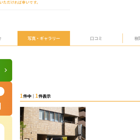
えいただければ幸いです。
介
写真・
ギャラリー
口コミ
税
1
1
件中｜
件表示