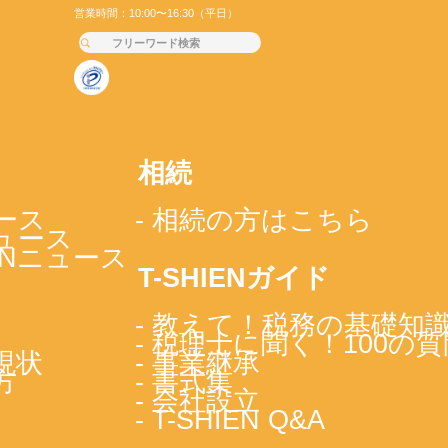
営業時間：10:00〜16:30（平日）
相続
ース
- 相続の方はこちら
ニュース
IENニュース
T-SHIENガイド
- 教えて！税務の基礎知
- 税理士に聞く！100の質
現状
- 事業継承
方
- 書式集
- 会社設立
- T-SHIEN Q&A