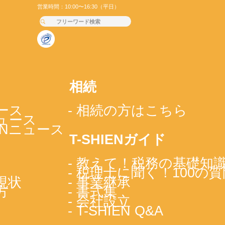
営業時間：10:00〜16:30（平日）
相続
ース
- 相続の方はこちら
ニュース
IENニュース
T-SHIENガイド
- 教えて！税務の基礎知
- 税理士に聞く！100の質
現状
- 事業継承
方
- 書式集
- 会社設立
- T-SHIEN Q&A