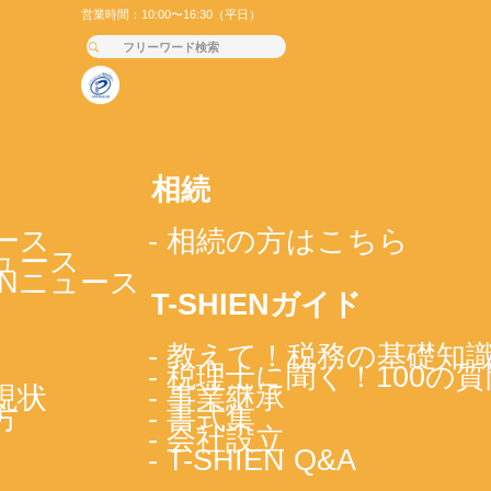
営業時間：10:00〜16:30（平日）
相続
ース
- 相続の方はこちら
ニュース
IENニュース
T-SHIENガイド
- 教えて！税務の基礎知
- 税理士に聞く！100の質
現状
- 事業継承
方
- 書式集
- 会社設立
- T-SHIEN Q&A