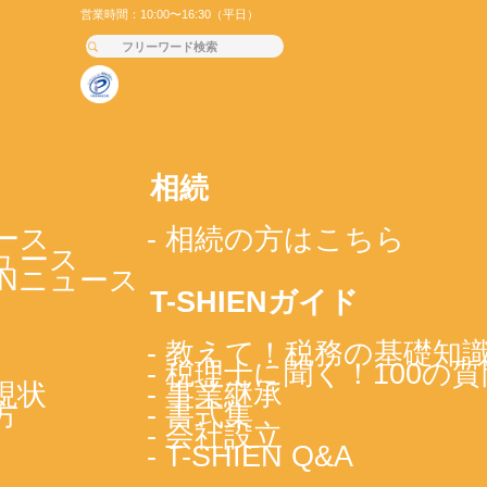
営業時間：10:00〜16:30（平日）
相続
ース
- 相続の方はこちら
ニュース
IENニュース
T-SHIENガイド
- 教えて！税務の基礎知
- 税理士に聞く！100の質
現状
- 事業継承
方
- 書式集
- 会社設立
- T-SHIEN Q&A