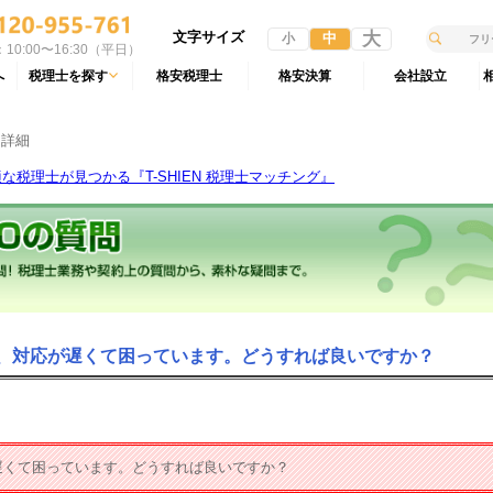
文字サイズ
大
中
小
10:00〜16:30（平日）
へ
税理士を探す
格安税理士
格安決算
会社設立
 詳細
税理士が見つかる『T-SHIEN 税理士マッチング』
も、対応が遅くて困っています。どうすれば良いですか？
遅くて困っています。どうすれば良いですか？