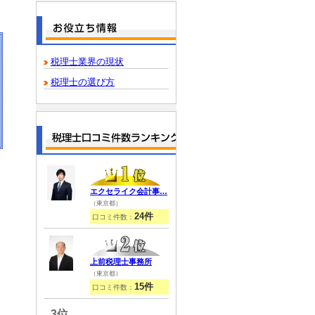
税理士業界の現状
税理士の選び方
エクセライク会計事…
（東京都）
24件
口コミ件数：
上前税理士事務所
（東京都）
15件
口コミ件数：
3位