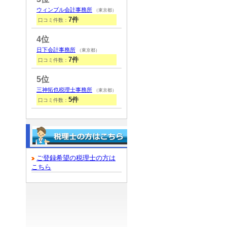
ウィンブル会計事務所
（東京都）
7件
口コミ件数：
4位
日下会計事務所
（東京都）
7件
口コミ件数：
5位
三神拓也税理士事務所
（東京都）
5件
口コミ件数：
ご登録希望の税理士の方は
こちら