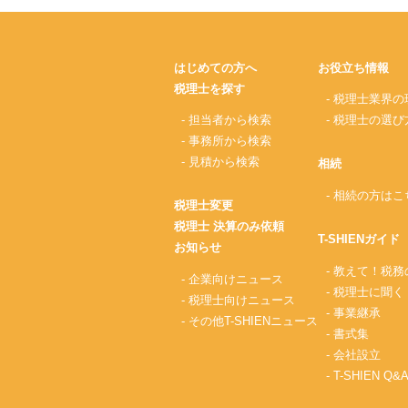
はじめての方へ
お役立ち情報
税理士を探す
- 税理士業界の
- 担当者から検索
- 税理士の選び
- 事務所から検索
- 見積から検索
相続
- 相続の方はこ
税理士変更
税理士 決算のみ依頼
T-SHIENガイド
お知らせ
- 教えて！税
- 企業向けニュース
- 税理士に聞く
- 税理士向けニュース
- 事業継承
- その他T-SHIENニュース
- 書式集
- 会社設立
- T-SHIEN Q&