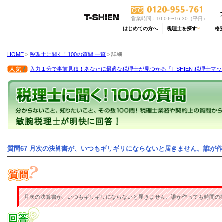
営業時間：10:00〜16:30（平日）
はじめての方へ
税理士を探す
格
HOME
>
税理士に聞く！100の質問 一覧
> 詳細
入力１分で事前見積！あなたに最適な税理士が見つかる『T-SHIEN 税理士マ
質問67 月次の決算書が、いつもギリギリにならないと届きません。誰が
月次の決算書が、いつもギリギリにならないと届きません。誰が作っても時間の