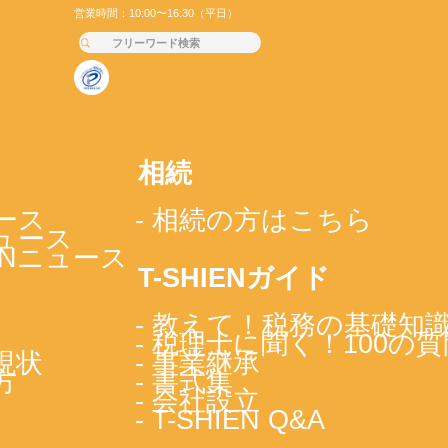
営業時間：10:00〜16:30（平日）
相続
ース
- 相続の方はこちら
ニュース
IENニュース
T-SHIENガイド
- 教えて！税務の基礎知
- 税理士に聞く！100の質
現状
- 事業継承
方
- 書式集
- 会社設立
- T-SHIEN Q&A