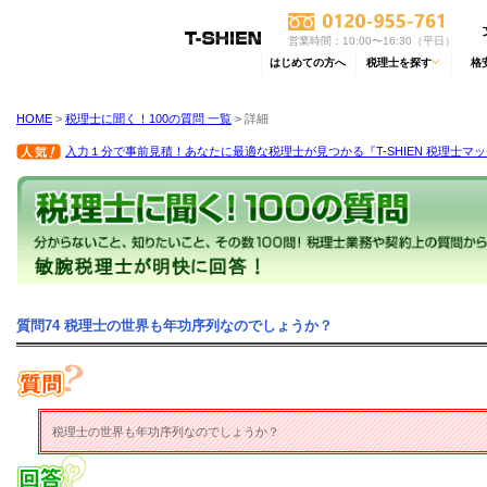
営業時間：10:00〜16:30（平日）
はじめての方へ
税理士を探す
格
HOME
>
税理士に聞く！100の質問 一覧
> 詳細
入力１分で事前見積！あなたに最適な税理士が見つかる『T-SHIEN 税理士マ
質問74 税理士の世界も年功序列なのでしょうか？
税理士の世界も年功序列なのでしょうか？