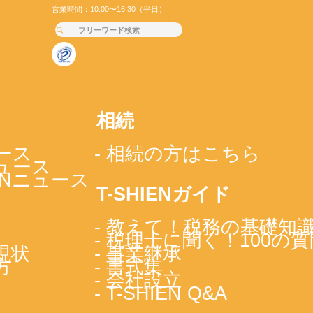
営業時間：10:00〜16:30（平日）
相続
ース
- 相続の方はこちら
ニュース
IENニュース
T-SHIENガイド
- 教えて！税務の基礎知
- 税理士に聞く！100の質
現状
- 事業継承
方
- 書式集
- 会社設立
- T-SHIEN Q&A