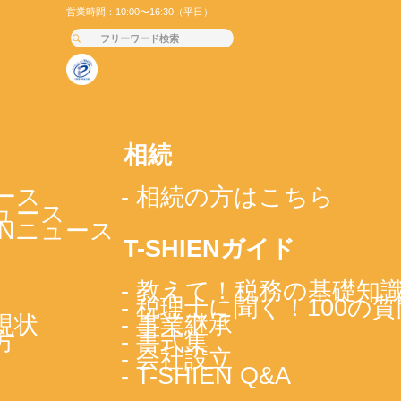
営業時間：10:00〜16:30（平日）
相続
ース
- 相続の方はこちら
ニュース
IENニュース
T-SHIENガイド
- 教えて！税務の基礎知
- 税理士に聞く！100の質
現状
- 事業継承
方
- 書式集
- 会社設立
- T-SHIEN Q&A