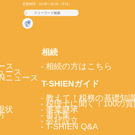
営業時間：10:00〜16:30（平日）
相続
ース
- 相続の方はこちら
ニュース
IENニュース
T-SHIENガイド
- 教えて！税務の基礎知
- 税理士に聞く！100の質
現状
- 事業継承
方
- 書式集
- 会社設立
- T-SHIEN Q&A