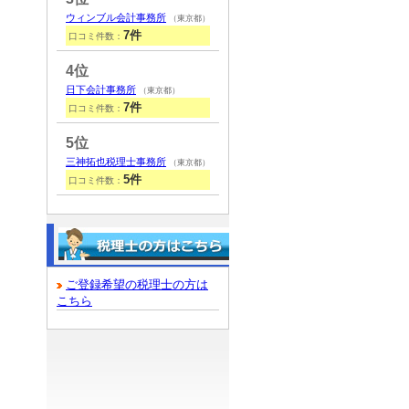
ウィンブル会計事務所
（東京都）
7件
口コミ件数：
4位
日下会計事務所
（東京都）
7件
口コミ件数：
5位
三神拓也税理士事務所
（東京都）
5件
口コミ件数：
ご登録希望の税理士の方は
こちら