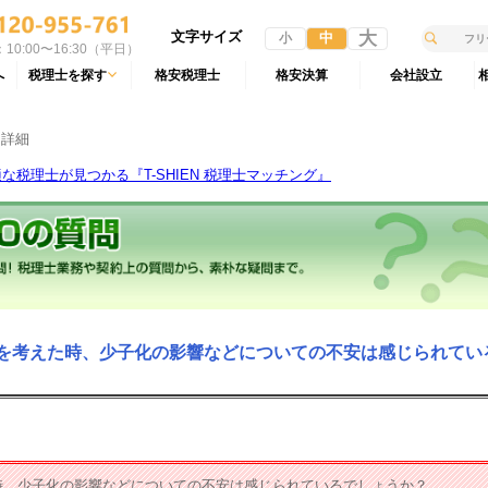
文字サイズ
大
中
小
10:00〜16:30（平日）
へ
税理士を探す
格安税理士
格安決算
会社設立
 詳細
税理士が見つかる『T-SHIEN 税理士マッチング』
成を考えた時、少子化の影響などについての不安は感じられてい
時、少子化の影響などについての不安は感じられているでしょうか？