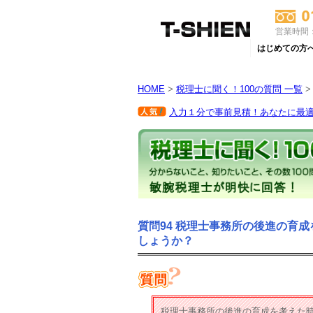
営業時間：
はじめての方
HOME
>
税理士に聞く！100の質問 一覧
>
入力１分で事前見積！あなたに最適な
質問94 税理士事務所の後進の育
しょうか？
税理士事務所の後進の育成を考えた