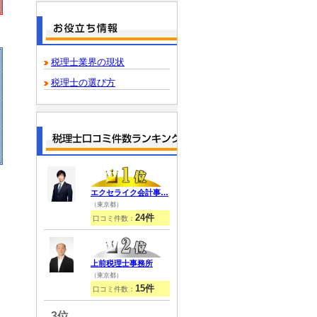
税理士業界の現状
税理士の選び方
エクセライク会計事…
（東京都）
24件
口コミ件数：
上前税理士事務所
（東京都）
15件
口コミ件数：
3位