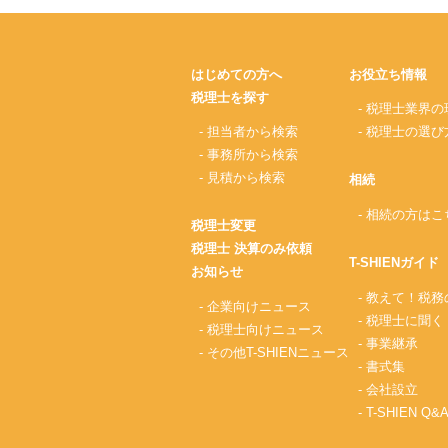
はじめての方へ
お役立ち情報
税理士を探す
- 税理士業界の
- 担当者から検索
- 税理士の選び
- 事務所から検索
- 見積から検索
相続
- 相続の方はこ
税理士変更
税理士 決算のみ依頼
T-SHIENガイド
お知らせ
- 教えて！税
- 企業向けニュース
- 税理士に聞く
- 税理士向けニュース
- 事業継承
- その他T-SHIENニュース
- 書式集
- 会社設立
- T-SHIEN Q&