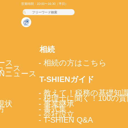
営業時間：10:00〜16:30（平日）
相続
ース
- 相続の方はこちら
ニュース
IENニュース
T-SHIENガイド
- 教えて！税務の基礎知
- 税理士に聞く！100の質
現状
- 事業継承
方
- 書式集
- 会社設立
- T-SHIEN Q&A