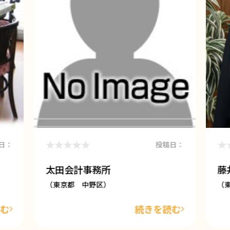
日：
投稿日：
太田会計事務所
藤
（東京都 中野区）
（
読む
続きを読む