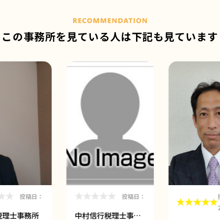
この事務所を見ている人は
下記も見ています
投稿日：
投稿日：
税理士事務所
中村信行税理士事…