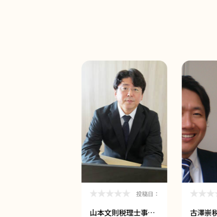
投稿日：
投稿日：
らいサポート会…
山本文則税理士事…
古澤崇