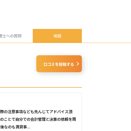
理士への
質問
地図
口コミを投稿する
う際の注意事項なども先んじてアドバイス頂
とのことで自分での会計管理と決算の依頼を両
なのも賃貸事...