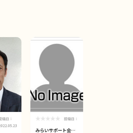
投稿日：
投稿日：
投稿
2022.05.23
みらいサポート会…
山本文則税理士事