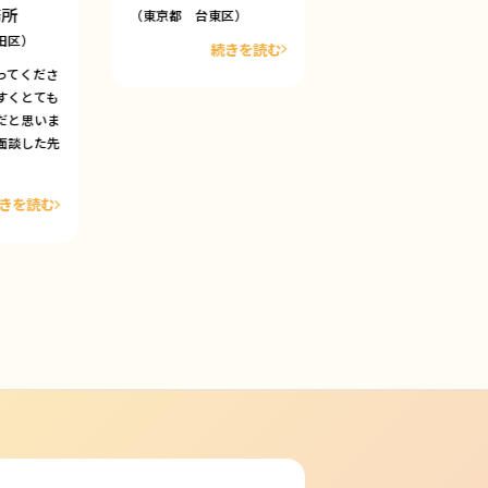
務所
（東京都 台東区）
（東京都 文京区）
田区）
続きを読む
続きを
ってくださ
すくとても
だと思いま
面談した先
きを読む