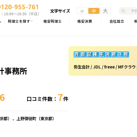
大
文字サイズ
中
小
10:00〜16:30（平日）
へ
税理士を探す
格安税理士
格安決算
会社設立
弥生会計 / JDL / freee / MFク
計事務所
86
7
口コミ件数：
件
京都
） 、上野御徒町（
東京都
）