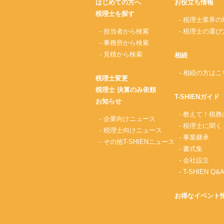
はじめての方へ
お役立ち情報
税理士を探す
- 税理士業界の
- 担当者から検索
- 税理士の選び
- 事務所から検索
- 見積から検索
相続
- 相続の方はこ
税理士変更
税理士 決算のみ依頼
T-SHIENガイド
お知らせ
- 教えて！税
- 企業向けニュース
- 税理士に聞く
- 税理士向けニュース
- 事業継承
- その他T-SHIENニュース
- 書式集
- 会社設立
- T-SHIEN Q&
お得なイベント