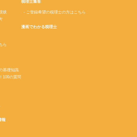
税理士集客
現状
- ご登録希望の税理士の方はこちら
方
漫画でわかる税理士
ちら
務の基礎知識
！100の質問
A
情報