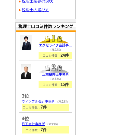
税理士業界の現状
税理士の選び方
エクセライク会計事…
（東京都）
24件
口コミ件数：
上前税理士事務所
（東京都）
15件
口コミ件数：
3位
ウィンブル会計事務所
（東京都）
7件
口コミ件数：
4位
日下会計事務所
（東京都）
7件
口コミ件数：