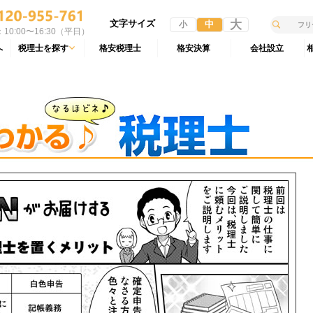
文字サイズ
大
中
小
10:00〜16:30（平日）
へ
税理士を探す
格安税理士
格安決算
会社設立