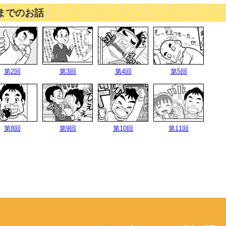
までのお話
第2回
第3回
第4回
第5回
第8回
第9回
第10回
第11回