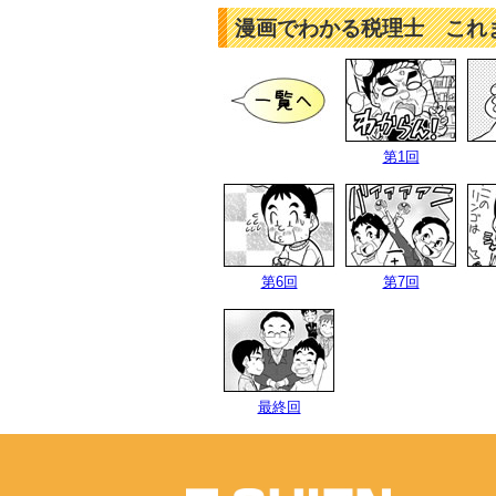
漫画でわかる税理士 これ
第1回
第6回
第7回
最終回