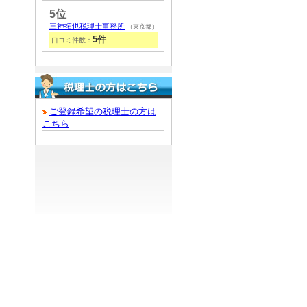
5位
三神拓也税理士事務所
（東京都）
5件
口コミ件数：
ご登録希望の税理士の方は
こちら