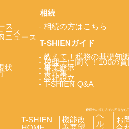
相続
ース
- 相続の方はこちら
ニュース
IENニュース
T-SHIENガイド
- 教えて！税務の基礎知
- 税理士に聞く！100の質
現状
- 事業継承
方
- 書式集
- 会社設立
- T-SHIEN Q&A
税理士の探し方でお困りならT
ヘ
T-SHIEN
機能改
お
ル
HOME
善要望
合