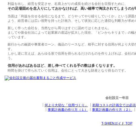
利益を出し、経営を安定させ、右肩上がりの成長を続ける会社を目指すために、
その足場固めを念入りにしておかなければ、高い確率で淘汰されてしまうのが
当面は「利益を出せる会社になるまで、どうやってやり繰りしていくか」という課題
よう、経営者には広い視野を持った計画力、そして状況に応じた適切な判断力が求め
新しく作った会社を、当然ながら周りはすぐに認めてはくれません。
ましてや新会社法によって起業家の底辺が拡大した現在、「ピンからキリまで」の幅
っています。
銀行からの融資や事業者ローン、備品のリースなど、相手に対する信用が何より大切
す。
しかし逆に言えば、あらゆる形で信用を得られるだけのものを作り上げれば、会社の
う。
信用があればあるほど、差し伸べてくれる手の数は多くなります。
時間を掛けて作られていく信用は、会社にとって大きな財産となり得るのです。
会社設立一年目
何より大切な「信用づくり」
初期コストの計画立ては必須
事業計画書の作り方（１）
事業計画書の作り方（２）
T-SHIENガイド TOP