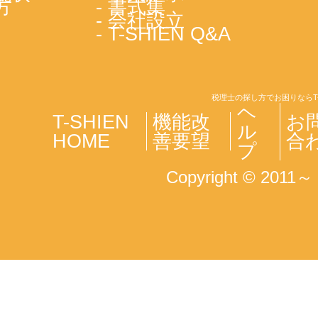
方
- 書式集
- 会社設立
- T-SHIEN Q&A
税理士の探し方でお困りならT
ヘ
T-SHIEN
機能改
お
ル
HOME
善要望
合
プ
Copyright © 2011～ T