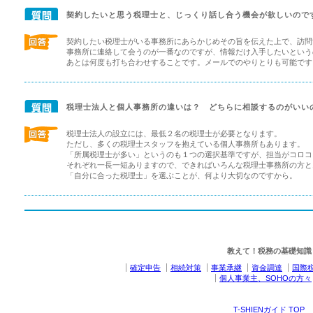
契約したいと思う税理士と、じっくり話し合う機会が欲しいので
契約したい税理士がいる事務所にあらかじめその旨を伝えた上で、訪問
事務所に連絡して会うのが一番なのですが、情報だけ入手したいという
あとは何度も打ち合わせすることです。メールでのやりとりも可能です
税理士法人と個人事務所の違いは？ どちらに相談するのがいい
税理士法人の設立には、最低２名の税理士が必要となります。
ただし、多くの税理士スタッフを抱えている個人事務所もあります。
「所属税理士が多い」というのも１つの選択基準ですが、担当がコロコ
それぞれ一長一短ありますので、できればいろんな税理士事務所の方と
「自分に合った税理士」を選ぶことが、何より大切なのですから。
教えて！税務の基礎知識
確定申告
相続対策
事業承継
資金調達
国際
個人事業主、SOHOの方々
T-SHIENガイド TOP