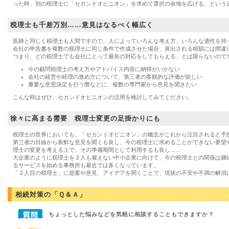
った時、別の税理士に「セカンドオピニオン」を求めて選択の余地を広げる、という
税理士も千差万別……意見はなるべく幅広く
医師と同じく税理士も人間ですので、人によっていろんな考え方、いろんな適性を持
会社の申告書を複数の税理士に同じ条件で作成させた場合、算出される税額には間違
つまり、どの税理士でも会社にとって最良の対応をしてもらえる、とは限らないので
今の顧問税理士の考え方やアドバイス内容に納得がいかない
会社の経営や経理の進め方について、第三者の客観的な評価が欲しい
重要な意思決定を行う際などに、複数の専門家から意見を聞きたい
こんな時はぜひ、セカンドオピニオンの活用を検討してみてください。
徐々に高まる需要 税理士変更の足掛かりにも
税理士の世界においても、「セカンドオピニオン」の概念がこれから注目されると予
第三者の目線から新鮮な意見を聞くも良し、今の税理士に求めることができない要望
理士の変更を考える上で、その準備期間として利用するも良し……
大企業のように税理士を２人も雇えない中小企業に向けて、今の税理士との関係は継
るサービスを始める事務所も最近では多くなっています。
「２人目の税理士」に提案や意見、アイデアを聞くことで、現状の不安や不満の解消
相続対策の「Ｑ＆Ａ」
ちょっとした悩みなどを気軽に相談することもできますか？