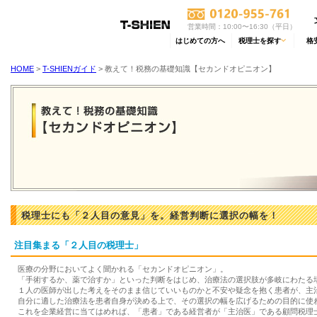
営業時間：10:00〜16:30（平日）
はじめての方へ
税理士を探す
格
HOME
>
T-SHIENガイド
> 教えて！税務の基礎知識【セカンドオピニオン】
税理士にも「２人目の意見」を。経営判断に選択の幅を！
注目集まる「２人目の税理士」
医療の分野においてよく聞かれる「セカンドオピニオン」。
「手術するか、薬で治すか」といった判断をはじめ、治療法の選択肢が多岐にわたる
１人の医師が出した考えをそのまま信じていいものかと不安や疑念を抱く患者が、主
自分に適した治療法を患者自身が決める上で、その選択の幅を広げるための目的に使
これを企業経営に当てはめれば、「患者」である経営者が「主治医」である顧問税理