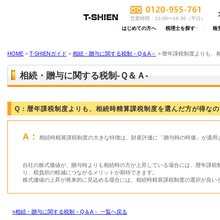
営業時間：10:00〜16:30（平日）
はじめての方へ
税理士を探す
格
HOME
>
T-SHIENガイド
>
相続・贈与に関する税制－Q＆A－
> 暦年課税制度よりも、
相続・贈与に関する税制-Ｑ＆Ａ-
Q：暦年課税制度よりも、相続時精算課税制度を選んだ方が得なの
A：
相続時精算課税制度の大きな特徴は、財産評価に「贈与時の時価」が適用
自社の株式価値が、贈与時よりも相続時の方が上昇している場合には、暦年課税
り、税負担の軽減につながるメリットが期待できます。
株式価値の上昇が将来的に見込める場合には、相続時精算課税制度の選択が良い
»相続・贈与に関する税制－Q＆A－ 一覧へ戻る