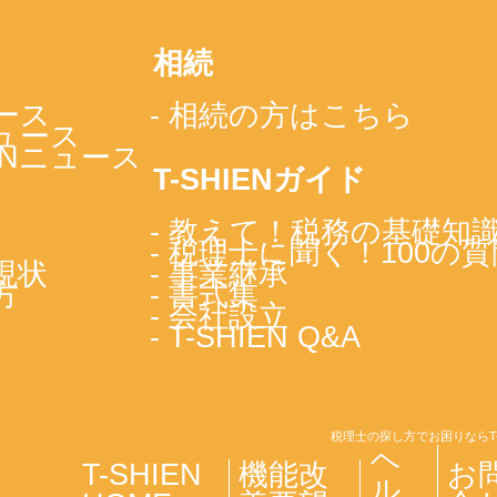
相続
ース
- 相続の方はこちら
ニュース
IENニュース
T-SHIENガイド
- 教えて！税務の基礎知
- 税理士に聞く！100の質
現状
- 事業継承
方
- 書式集
- 会社設立
- T-SHIEN Q&A
税理士の探し方でお困りならT
ヘ
T-SHIEN
機能改
お
ル