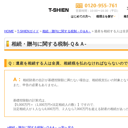
営業時間：10:00〜16:30（平日）
はじめての方へ
税理士を探す
格
HOME
>
T-SHIENガイド
>
相続・贈与に関する税制－Q＆A－
> 遺産を相続する人は全
相続・贈与に関する税制-Ｑ＆Ａ-
Q：遺産を相続する人は全員、相続税を払わなければならないので
A：
相続財産の合計が基礎控除額に満たない場合は、相続税支払いの対象とな
また、申告の必要もありません。
基礎控除額の計算式は、
【5,000万円＋（1,000万円×法定相続人の数）】ですので、
法定相続人が１人なら6,000万円、２人なら7,000万円を超える財産の相続が
»相続・贈与に関する税制－Q＆A－ 一覧へ戻る