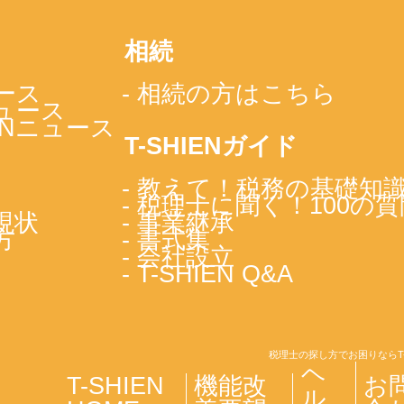
相続
ース
- 相続の方はこちら
ニュース
IENニュース
T-SHIENガイド
- 教えて！税務の基礎知
- 税理士に聞く！100の質
現状
- 事業継承
方
- 書式集
- 会社設立
- T-SHIEN Q&A
税理士の探し方でお困りならT
ヘ
T-SHIEN
機能改
お
ル