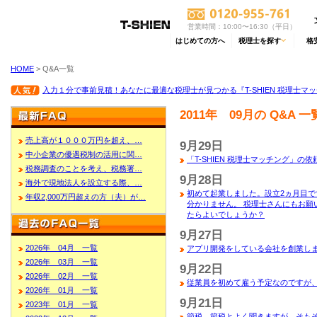
営業時間：10:00〜16:30（平日）
はじめての方へ
税理士を探す
格
HOME
> Q&A一覧
入力１分で事前見積！あなたに最適な税理士が見つかる『T-SHIEN 税理士マ
2011年 09月の Q&A 一
売上高が１０００万円を超え、…
9月29日
中小企業の優遇税制の活用に関…
「T-SHIEN 税理士マッチング」
税務調査のことを考え、税務署…
9月28日
海外で現地法人を設立する際、…
初めて起業しました。設立2ヵ月目で
年収2,000万円超えの方（夫）が…
分かりません。 税理士さんにもお願
たらよいでしょうか？
9月27日
2026年 04月 一覧
アプリ開発をしている会社を創業しま
2026年 03月 一覧
9月22日
2026年 02月 一覧
従業員を初めて雇う予定なのですが、
2026年 01月 一覧
9月21日
2023年 01月 一覧
節税、節税とよく聞きますが、そも