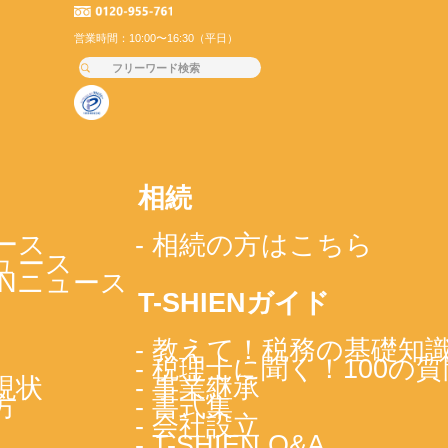
営業時間：10:00〜16:30（平日）
相続
ース
- 相続の方はこちら
ニュース
IENニュース
T-SHIENガイド
- 教えて！税務の基礎知
- 税理士に聞く！100の質
現状
- 事業継承
方
- 書式集
- 会社設立
- T-SHIEN Q&A