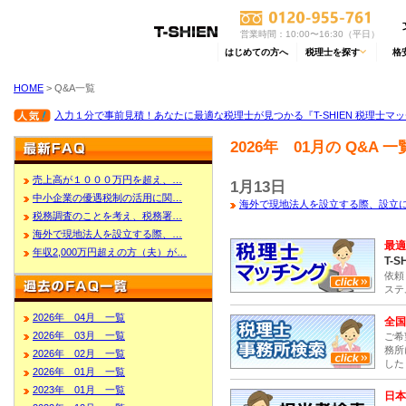
営業時間：10:00〜16:30（平日）
はじめての方へ
税理士を探す
格
HOME
> Q&A一覧
入力１分で事前見積！あなたに最適な税理士が見つかる『T-SHIEN 税理士マ
2026年 01月の Q&A 一
売上高が１０００万円を超え、…
1月13日
中小企業の優遇税制の活用に関…
海外で現地法人を設立する際、設立
税務調査のことを考え、税務署…
海外で現地法人を設立する際、…
最適
年収2,000万円超えの方（夫）が…
T-S
依頼
ステ
2026年 04月 一覧
全国
2026年 03月 一覧
ご希
務所
2026年 02月 一覧
した
2026年 01月 一覧
2023年 01月 一覧
日本