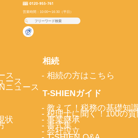
営業時間：10:00〜16:30（平日）
相続
ース
- 相続の方はこちら
ニュース
IENニュース
T-SHIENガイド
- 教えて！税務の基礎知
- 税理士に聞く！100の質
現状
- 事業継承
方
- 書式集
- 会社設立
- T-SHIEN Q&A