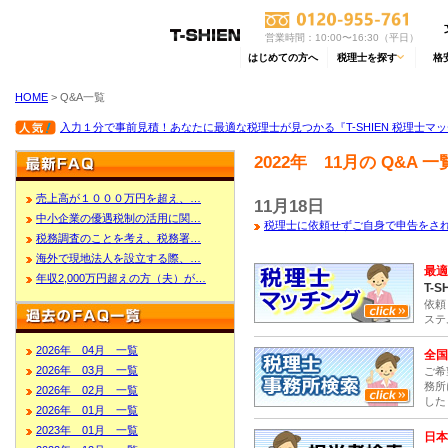
営業時間：10:00〜16:30（平日）
はじめての方へ
税理士を探す
格
HOME
> Q&A一覧
入力１分で事前見積！あなたに最適な税理士が見つかる『T-SHIEN 税理士マ
2022年 11月の Q&A 一
売上高が１０００万円を超え、…
11月18日
中小企業の優遇税制の活用に関…
税理士に依頼せずご自身で申告をさ
税務調査のことを考え、税務署…
海外で現地法人を設立する際、…
最適
年収2,000万円超えの方（夫）が…
T-S
依頼
ステ
2026年 04月 一覧
全国
2026年 03月 一覧
ご希
務所
2026年 02月 一覧
した
2026年 01月 一覧
2023年 01月 一覧
日本