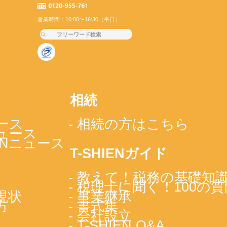
営業時間：10:00〜16:30（平日）
相続
ース
- 相続の方はこちら
ニュース
IENニュース
T-SHIENガイド
- 教えて！税務の基礎知
- 税理士に聞く！100の質
現状
- 事業継承
方
- 書式集
- 会社設立
- T-SHIEN Q&A