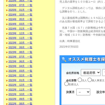
2025年 08月 一覧
売上高の基準を１００億ユーロ（約１
2025年 07月 一覧
デジタル課税をめぐっては、独自に課
2025年 01月 一覧
な調整を行う」とした。
2024年 10月 一覧
法人最低税率は国際的に１５％以上と
2024年 05月 一覧
のある国が最低税率まで課税できるよ
2024年 03月 一覧
先進７カ国（Ｇ７）の財務相は今年６
2024年 01月 一覧
対し、中国や一部新興国は経済特区を
2023年 12月 一覧
国・地域（Ｇ２０）財務相・中央銀行
2023年 11月 一覧
出典：時事通信社
2023年 10月 一覧
2021年07月02日
2023年 09月 一覧
2023年 08月 一覧
2023年 07月 一覧
2023年 06月 一覧
2023年 04月 一覧
2023年 03月 一覧
会社所在地
2023年 02月 一覧
2023年 01月 一覧
会社形態
法人
個人事業主
医療法人
2022年 12月 一覧
2022年 11月 一覧
決算月
設立年
2022年 10月 一覧
2022年 09月 一覧
2022年 08月 一覧