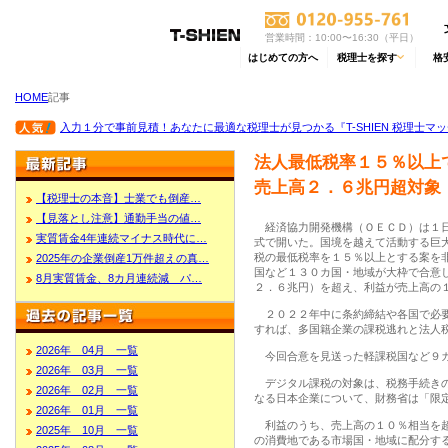
営業時間：10:00〜16:30（平日）
はじめての方へ
税理士を探す
格
HOME
記事
入力１分で事前見積！あなたに最適な税理士が見つかる『T-SHIEN 税理士マ
法人最低税率１５％以上
売上高２．６兆円超対象
【税理士の本音】士業でも倒産…
【見落とし注意】通勤手当の値…
経済協力開発機構（ＯＥＣＤ）は１日
実質賃金4年連続マイナス時代に…
式で開いた。国境を越えて活動する巨
税の最低税率を１５％以上とする案を
2025年の企業倒産1万件超えの真…
国など１３０カ国・地域が大枠で合意
8月実質賃金、8カ月連続減 パ…
２．６兆円）を超え、利益が売上高の
２０２２年中に条約締結や各国で必要
すれば、多国籍企業の課税逃れと法人
2026年 04月 一覧
今回合意を見送った軽課税国など９カ
2026年 03月 一覧
デジタル課税の対象は、税務手続きの
2026年 02月 一覧
なる日本企業について、財務省は「限
2026年 01月 一覧
利益のうち、売上高の１０％相当を超
2025年 10月 一覧
の消費地である市場国・地域に配分す