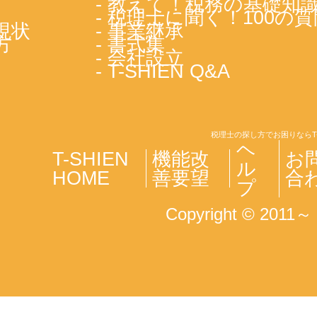
- 教えて！税務の基礎知
- 税理士に聞く！100の質
現状
- 事業継承
方
- 書式集
- 会社設立
- T-SHIEN Q&A
税理士の探し方でお困りならT
ヘ
T-SHIEN
機能改
お
ル
HOME
善要望
合
プ
Copyright © 2011～ T