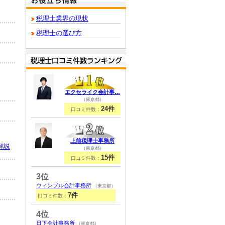
税理士業界の現状
税理士の選び方
エクセライク会計事…
（東京都）
24件
口コミ件数：
上前税理士事務所
解説
（東京都）
15件
口コミ件数：
3位
ウィンブル会計事務所
（東京都）
7件
口コミ件数：
4位
日下会計事務所
（東京都）