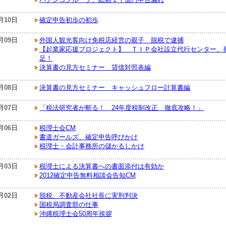
月10日
確定申告初歩の初歩
月09日
外国人観光客向け免税店経営の親子 脱税で逮捕
【起業家応援プロジェクト】 ＴＩＰ会社設立代行センター、
足！
決算書の見方セミナー 貸借対照表編
月08日
決算書の見方セミナー キャッシュフロー計算書編
月07日
「税法研究者が斬る！ 24年度税制改正 徹底攻略！」
月06日
税理士会CM
書道ガールズ、確定申告呼びかけ
税理士・会計事務所の儲かるしかけ
月03日
税理士による決算書への書面添付は有効か
2012確定申告無料相談会告知CM
月02日
脱税、不動産会社社長に実刑判決
国税局調査部の仕事
沖縄税理士会50周年挨拶