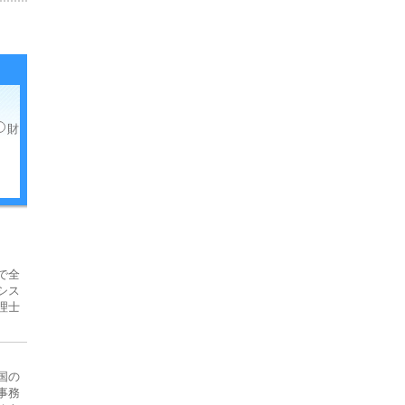
財
で全
シス
理士
国の
事務