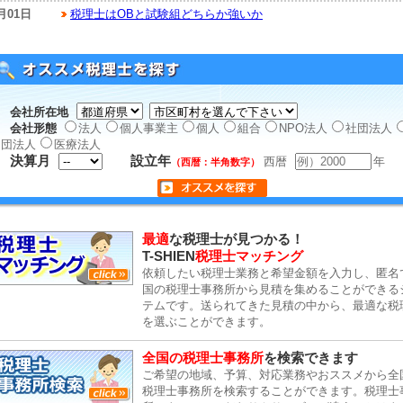
月01日
税理士はOBと試験組どちらか強いか
会社所在地
会社形態
法人
個人事業主
個人
組合
NPO法人
社団法人
団法人
医療法人
決算月
設立年
西暦
年
（西暦：半角数字）
最適
な税理士が見つかる！
T-SHIEN
税理士マッチング
依頼したい税理士業務と希望金額を入力し、匿名
国の税理士事務所から見積を集めることができる
テムです。送られてきた見積の中から、最適な税
を選ぶことができます。
全国の税理士事務所
を検索できます
ご希望の地域、予算、対応業務やおススメから全
税理士事務所を検索することができます。税理士