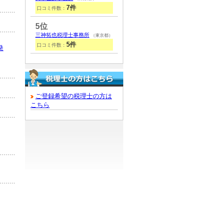
7件
口コミ件数：
5位
三神拓也税理士事務所
（東京都）
5件
口コミ件数：
発
ご登録希望の税理士の方は
こちら