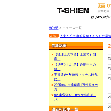
営業時間：
はじめての方
HOME
> ニュース一覧
入力１分で事前見積！あなたに最適な
【税理士の本音】士業でも倒
2
産…
【見落とし注意】通勤手当の
2
値…
実質賃金4年連続マイナス時代
2
に…
2025年の企業倒産1万件超えの
真…
8月実質賃金、8カ月連続減
2
パ…
2