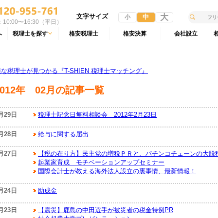
文字サイズ
大
中
小
10:00〜16:30（平日）
へ
税理士を探す
格安税理士
格安決算
会社設立
税理士が見つかる『T-SHIEN 税理士マッチング』
2012年 02月の記事一覧
月29日
税理士記念日無料相談会 2012年2月23日
月28日
給与に関する届出
月27日
【税の在り方】民主党の増税ＰＲと、パチンコチェーンの大脱
起業家育成 モチベーションアップセミナー
国際会計士が教える海外法人設立の裏事情、最新情報！
月24日
助成金
月23日
【震災】鹿島の中田選手が被災者の税金特例PR