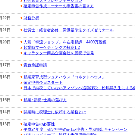
社会起業大学プレゼンテーション
確定申告作成コーナーの申告書の書き方
月22日
財務分析
月21日
社労士・経営者必修 労働基準法クイズゼミナール
月20日
人気『韓流ショップ』を在宅起訴 4400万脱税
起業時マーケティングの極意1 2
キャラクター商品企画会社を脱税で告発
月17日
青色承認申請
月16日
起業家育成型シュアハウス『コネクトハウス』
確定申告今日スタート
日本で納税していないアマゾンへ追徴課税 松嶋洋先生による
月15日
起業･節税･士業の選び方
月14日
開業時に税理士に依頼する業務とは
月13日
確定申告の必要性
平成24年度 確定申告のe-Tax申告・早期提出キャンペーン
パチンコグループ、総額１千億円申告漏れ