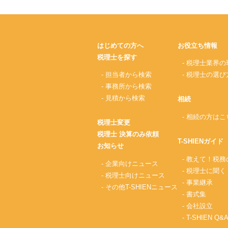
はじめての方へ
お役立ち情報
税理士を探す
- 税理士業界の
- 担当者から検索
- 税理士の選び
- 事務所から検索
- 見積から検索
相続
- 相続の方はこ
税理士変更
税理士 決算のみ依頼
T-SHIENガイド
お知らせ
- 教えて！税
- 企業向けニュース
- 税理士に聞く
- 税理士向けニュース
- 事業継承
- その他T-SHIENニュース
- 書式集
- 会社設立
- T-SHIEN Q&