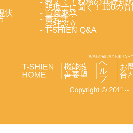
- 教えて！税務の基礎知
- 税理士に聞く！100の質
現状
- 事業継承
方
- 書式集
- 会社設立
- T-SHIEN Q&A
税理士の探し方でお困りならT
ヘ
T-SHIEN
機能改
お
ル
HOME
善要望
合
プ
Copyright © 2011～ T