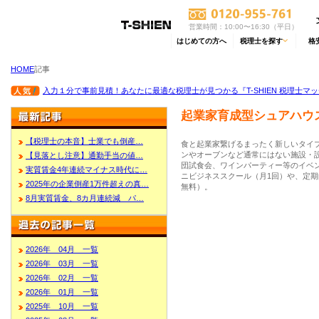
営業時間：10:00〜16:30（平日）
はじめての方へ
税理士を探す
格
HOME
記事
入力１分で事前見積！あなたに最適な税理士が見つかる『T-SHIEN 税理士マ
起業家育成型シュアハウ
【税理士の本音】士業でも倒産…
食と起業家繋げるまったく新しいタイ
ンやオーブンなど通常にはない施設・
【見落とし注意】通勤手当の値…
団試食会、ワインパーティー等のイベ
実質賃金4年連続マイナス時代に…
ニビジネススクール（月1回）や、定
2025年の企業倒産1万件超えの真…
無料）。
8月実質賃金、8カ月連続減 パ…
2026年 04月 一覧
2026年 03月 一覧
2026年 02月 一覧
2026年 01月 一覧
2025年 10月 一覧